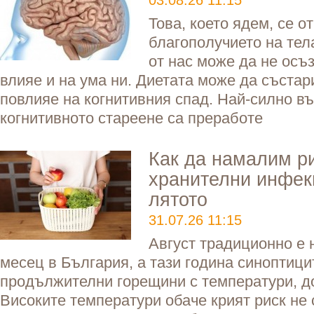
03.08.26 11:15
Това, което ядем, се о
благополучието на тел
от нас може да не осъ
влияе и на ума ни. Диетата може да състар
повлияе на когнитивния спад. Най-силно в
когнитивното стареене са преработе
Как да намалим ри
хранителни инфек
лятото
31.07.26 11:15
Август традиционно е 
месец в България, а тази година синоптици
продължителни горещини с температури, д
Високите температури обаче крият риск не 