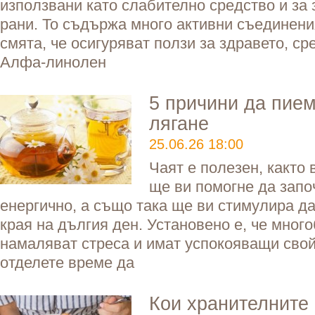
използвани като слабително средство и за
рани. То съдържа много активни съединения
смята, че осигуряват ползи за здравето, сре
Алфа-линолен
5 причини да пием
лягане
25.06.26 18:00
Чаят е полезен, както 
ще ви помогне да запо
енергично, а също така ще ви стимулира да
края на дългия ден. Установено е, че мног
намаляват стреса и имат успокояващи свой
отделете време да
Кои хранителните