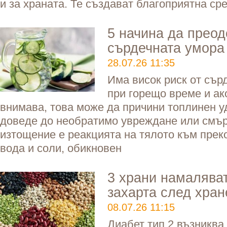
и за храната. Те създават благоприятна ср
5 начина да прео
сърдечната умора
28.07.26 11:35
Има висок риск от сър
при горещо време и ак
внимава, това може да причини топлинен уд
доведе до необратимо увреждане или смър
изтощение е реакцията на тялото към прек
вода и соли, обикновен
3 храни намаляват
захарта след хран
08.07.26 11:15
Диабет тип 2 възниква