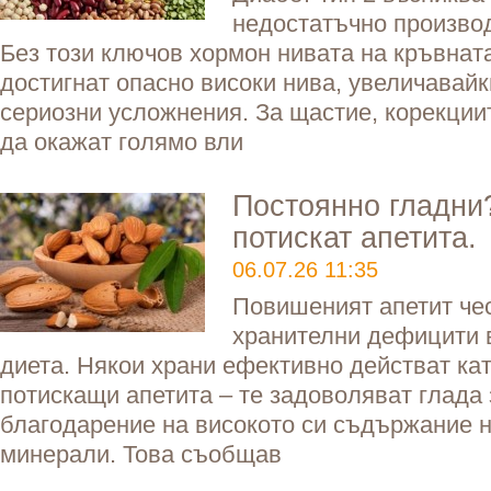
недостатъчно производ
Без този ключов хормон нивата на кръвната
достигнат опасно високи нива, увеличавайк
сериозни усложнения. За щастие, корекциит
да окажат голямо вли
Постоянно гладни
потискат апетита.
06.07.26 11:35
Повишеният апетит чес
хранителни дефицити 
диета. Някои храни ефективно действат ка
потискащи апетита – те задоволяват глада
благодарение на високото си съдържание н
минерали. Това съобщав