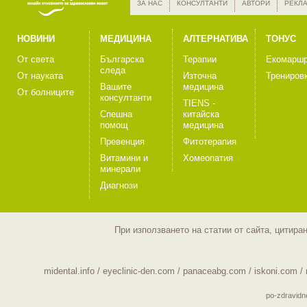
ЗА НАС
КОНСУЛТАНТИ
АВТОРИ
РЕКЛ
НОВИНИ
МЕДИЦИНА
АЛТЕРНАТИВА
ТОНУС
От света
Българска
Терапии
Екомаршр
следа
От науката
Източна
Трениров
Вашите
медицина
От болниците
консултанти
TIENS -
Спешна
китайска
помощ
медицина
Превенция
Фитотерапия
Витамини и
Хомеопатия
минерали
Диагнози
При използването на статии от сайта, цитира
midental.info
/
eyeclinic-den.com
/
panaceabg.com
/
iskoni.com
/
po-zdravid