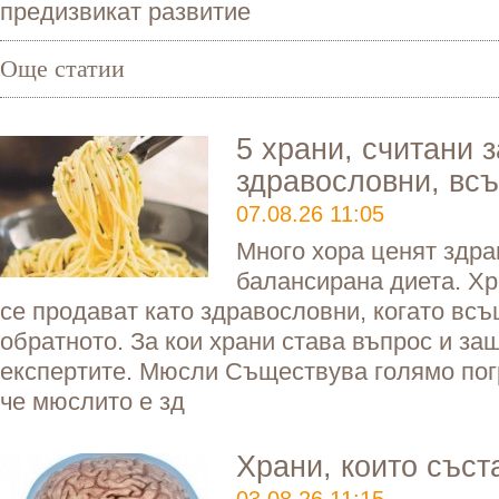
предизвикат развитие
Още статии
5 храни, считани з
здравословни, вс
07.08.26 11:05
Много хора ценят здра
балансирана диета. Хр
се продават като здравословни, когато всъ
обратното. За кои храни става въпрос и за
експертите. Мюсли Съществува голямо по
че мюслито е зд
Храни, които съст