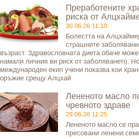
Преработените хр
риска от Алцхайм
30.06.26 11:10
Болестта на Алцхаймер
страшните заболявани
възраст. Здравословната диета обаче може
намали личния ви риск от заболяването. Н
международен екип учени показва кои хран
оръжие срещу Алцхай
Лененото масло п
чревното здраве
29.06.26 11:25
Лененото масло се пра
пресовани ленени сем