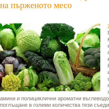
на пърженото месо
амини и полициклични ароматни въглеводо
поглъщане в големи количества тези съеди