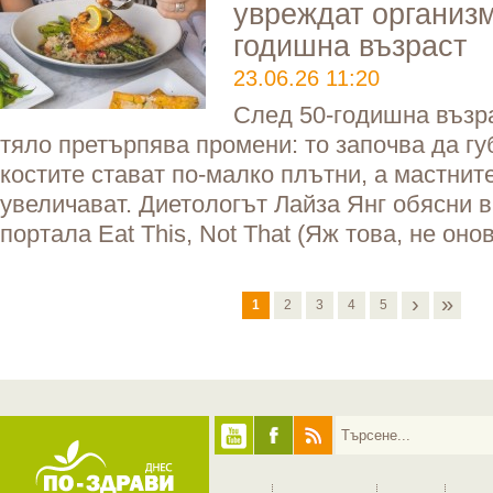
увреждат организм
годишна възраст
23.06.26 11:20
След 50-годишна възр
тяло претърпява промени: то започва да гу
костите стават по-малко плътни, а мастнит
увеличават. Диетологът Лайза Янг обясни в
портала Eat This, Not That (Яж това, не онов
›
»
1
2
3
4
5