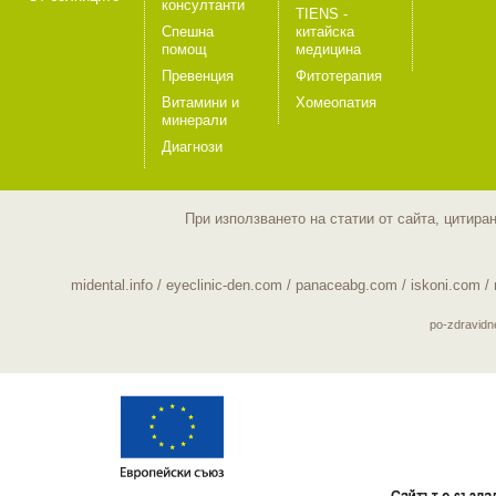
консултанти
TIENS -
Спешна
китайска
помощ
медицина
Превенция
Фитотерапия
Витамини и
Хомеопатия
минерали
Диагнози
При използването на статии от сайта, цитира
midental.info
/
eyeclinic-den.com
/
panaceabg.com
/
iskoni.com
/
po-zdravid