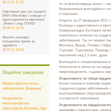
09.12.21 11:20
те са впечатляващо много – св
безграничната всеотдайност н
Световния ден на сърцето
и персонал.
БКИ отбелязва с изводи от
едногодишната кампания
Открита на 27 февруари 2017 г
„Живот след COVID“
болница е единственото в Цен
29.09.21 10:15
Северозападна България лечеб
комплексно лечение на сърдеч
Жегите изискват
заболявания. Тук се лекуват па
специални грижи за
здравето
Монтана, Враца, Плевен, Габро
28.07.21 16:50
Търново, Търговище, Разград,
население над 1,5 млн. души.
Болницата е специализирана в
технологии в областта на карди
Подобни заведения
неврохирургията, съдовата хир
Отделението по обща карди
Медико-диагностична
болни спешни и планови пациен
лаборатория „Бодимед“
сърдечносъдови заболявания, к
възстановяване след преодоля
Национална
съответното заболяване.
многопрофилна
Отделението по кардиологич
транспортна болница „Цар
занимава с диагностика, лечен