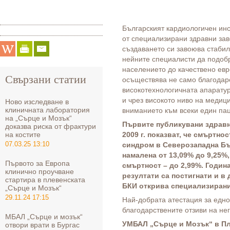
Българският кардиологичен инс
от специализирани здравни зав
създаването си завоюва стабил
нейните специалисти да подоб
населението до качествено евр
Свързани статии
осъществява не само благодар
високотехнологичната апаратур
и чрез високото ниво на медиц
Ново изследване в
клиничната лаборатория
вниманието към всеки един пац
на „Сърце и Мозък“
Първите публикувани здравн
доказва риска от фрактури
на костите
2009 г. показват, че смъртно
07.03.25 13:10
синдром в Северозападна Бъл
намалена от 13,09% до 9,25%
Първото за Европа
смъртност – до 2,99%. Годин
клинично проучване
резултати са постигнати и в 
стартира в плевенската
БКИ открива специализирани
„Сърце и Мозък“
29.11.24 17:15
Най-добрата атестация за едно
благодарствените отзиви на не
МБАЛ „Сърце и мозък“
УМБАЛ „Сърце и Мозък“ в П
отвори врати в Бургас