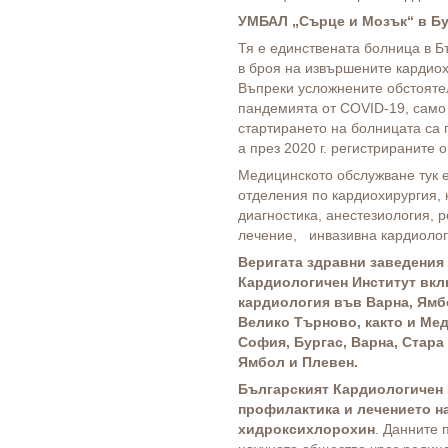
УМБАЛ „Сърце и Мозък“ в Бу
Тя е единствената болница в Б
в броя на извършените кардио
Въпреки усложнените обстояте
пандемията от COVID-19, само 
стартирането на болницата са 
а през 2020 г. регистрираните 
Медицинското обслужване тук 
отделения по кардиохирургия, 
диагностика, анестезиология, 
лечение, инвазивна кардиолог
Веригата здравни заведения
Кардиологичен Институт вкл
кардиология във Варна, Ямб
Велико Търново, както и Ме
София, Бургас, Варна, Стара
Ямбол и Плевен.
Българският Кардиологичен 
профилактика и лечението на
хидроксихлорохин
. Данните 