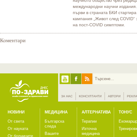
научното общество чрез редица
международни научни издания. 
първи в страната БКИ стартира
кампания „Живот след COVID“ 
на пост-COVID симптоми.
Коментари
ЗА НАС
КОНСУЛТАНТИ
АВТОРИ
РЕКЛ
НОВИНИ
МЕДИЦИНА
АЛТЕРНАТИВА
ТОНУС
От света
Българска
Терапии
Екомаршр
следа
От науката
Източна
Трениров
Вашите
медицина
От болниците