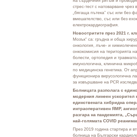
на сърдечния ритъм и проводи
стрес-тест с натоварване чрез
„бягаща пътека” със или без 
вмешателство, със или без ех
електрокардиография.
Новоотритите през 2021 г. к
Мозък“ са: гръдна и обща хирур
онкология, лъче- и химиолечен
онкокомисия на територията на
болести, ортопедия и травматол
имунологична, клинична микро
по медицинска генетика. От ап
функционира вирусологична л
за извършване на PCR изследв
Болницата разполага с единс
модерния линеен ускорител 
единствената хибридна опер
интраоперативен ЯМР, ангио
разгара на пандемията, „Сър
най-голямата COVID реанима
През 2019 година стартира и в
болница на Български кардиоло