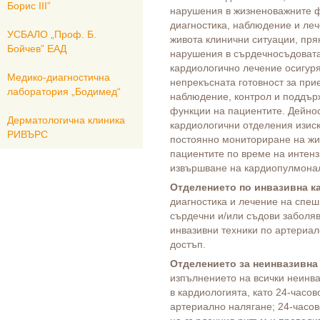
Борис ІІІ”
нарушения в жизненоважните ф
диагностика, наблюдение и ле
УСБАЛО „Проф. Б.
живота клинични ситуации, пря
Бойчев” ЕАД
нарушения в сърдечносъдовата
кардиологично лечение осигуря
Медико-диагностична
непрекъсната готовност за при
лаборатория „Бодимед“
наблюдение, контрол и поддър
функции на пациентите. Дейнос
Дерматологична клиника
кардиологични отделения изис
РИВЪРС
постоянно мониториране на жи
пациентите по време на интенз
извършване на кардиопулмонал
Отделението по инвазивна к
диагностика и лечение на спеш
сърдечни и/или съдови заболяв
инвазивни техники по артериал
достъп.
Отделението за неинвазивна
изпълнението на всички неинв
в кардиологията, като 24-часо
артериално налягане; 24-часо