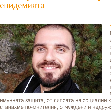
епидемията
имунната защита, от липсата на социални к
станахме по-мнителни, отчуждени и недру