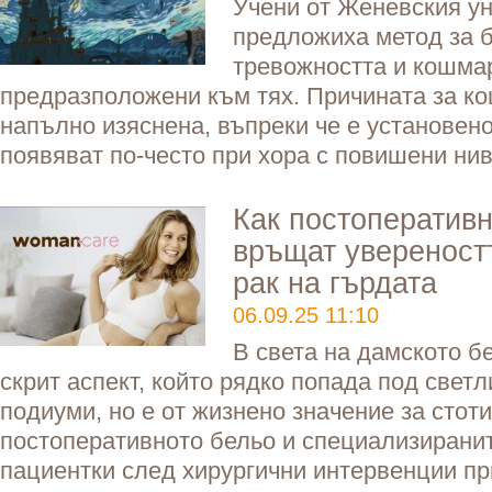
Учени от Женевския у
предложиха метод за б
тревожността и кошмар
предразположени към тях. Причината за к
напълно изяснена, въпреки че е установено,
появяват по-често при хора с повишени нив
Как постоперативн
връщат увереностт
рак на гърдата
06.09.25 11:10
В света на дамското б
скрит аспект, който рядко попада под свет
подиуми, но е от жизнено значение за стот
постоперативното бельо и специализиранит
пациентки след хирургични интервенции пр