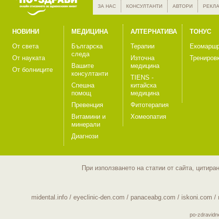
ЗА НАС
КОНСУЛТАНТИ
АВТОРИ
РЕКЛ
НОВИНИ
МЕДИЦИНА
АЛТЕРНАТИВА
ТОНУС
От света
Българска
Терапии
Екомаршр
следа
От науката
Източна
Трениров
Вашите
медицина
От болниците
консултанти
TIENS -
Спешна
китайска
помощ
медицина
Превенция
Фитотерапия
Витамини и
Хомеопатия
минерали
Диагнози
При използването на статии от сайта, цитира
midental.info
/
eyeclinic-den.com
/
panaceabg.com
/
iskoni.com
/
po-zdravid