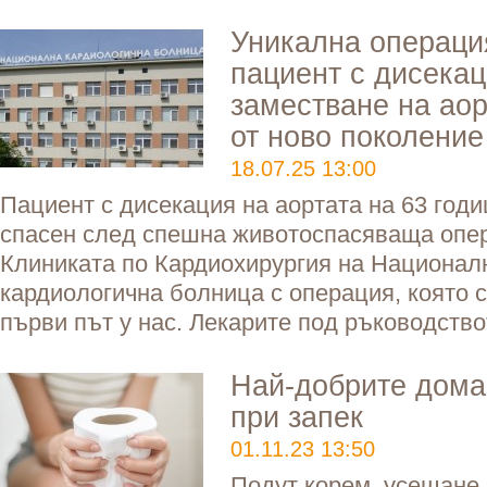
Уникална операци
пациент с дисекац
заместване на аор
от ново поколение
18.07.25 13:00
Пациент с дисекация на аортата на 63 год
спасен след спешна животоспасяваща опер
Клиниката по Кардиохирургия на Национал
кардиологична болница с операция, която 
първи път у нас. Лекарите под ръководство
Най-добрите дома
при запек
01.11.23 13:50
Подут корем, усещане 