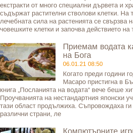
екстракти от много специални дървета и хр
съдържат растителни стволови клетки. На 
лечебната сила на растенията се свързва н
човешките клетки и започва действието на 
Приемам водата к
на Бога
06.01.21 08:50
Когато преди години г
Масаро пристигна в Бъ
книга „Посланията на водата“ вече беше хит
Проучванията на нестандартния японски уч
тази област продължиха. Съпровождаха ги 
различни страни, ле
Компютърните игри