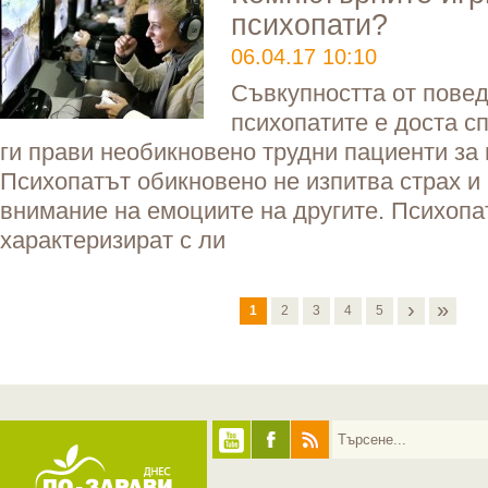
психопати?
06.04.17 10:10
Съвкупността от повед
психопатите е доста с
ги прави необикновено трудни пациенти за
Психопатът обикновено не изпитва страх и
внимание на емоциите на другите. Психопа
характеризират с ли
›
»
1
2
3
4
5