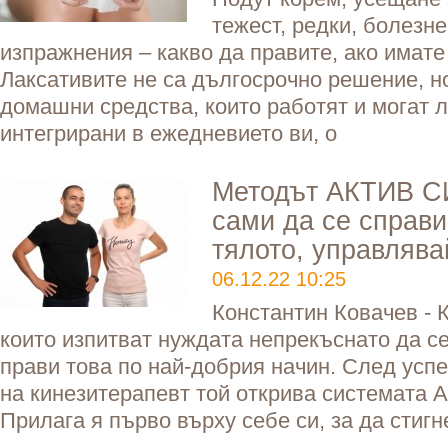
тежест, редки, болезне
изпражнения – какво да правите, ако имате
Лаксативите не са дългосрочно решение, н
домашни средства, които работят и могат 
интегрирани в ежедневието ви, о
Методът АКТИВ С
сами да се справи
тялото, управляв
06.12.22 10:25
Константин Ковачев - К
които изпитват нуждата непрекъснато да се
прави това по най-добрия начин. След усп
на кинезитерапевт той открива системата
Прилага я първо върху себе си, за да стигн