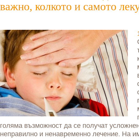
важно, колкото и самото лек
голяма възможност да се получат усложне
неправилно и ненавременно лечение. На и