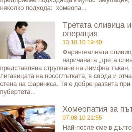
няколко подхода: хомеопа...
Tретата сливица и
операция
13.10.10 19:40
Фарингеалната сливиц
наричаната „трета сли
представлява струпване на лимфна тъкан,
лигавицата на носоглътката, в свода и отча
стена на фаринкса. Тя е добре развита при 
пубертета...
Хомеопатия за пъ
07.08.10 21:55
Най-после сме в дълго