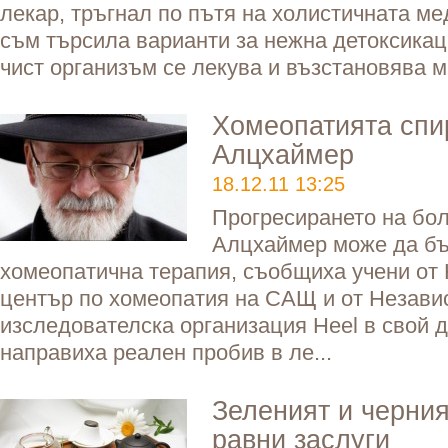
лекар, тръгнал по пътя на холистичната ме
съм търсила варианти за нежна детоксикац
чист организъм се лекува и възстановява м
Хомеопатията спи
Алцхаймер
18.12.11 13:25
Прогресирането на бол
Алцхаймер може да бъ
хомеопатична терапия, съобщиха учени от
център по хомеопатия на САЩ и от Незави
изследователска организация Heel в свой д
направиха реален пробив в ле...
Зеленият и черния
равни заслуги