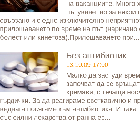
на ваканциите. Много 
пътуване, но за някои о
свързано и с едно изключително неприятно
прилошаването по време на път (наричано
болест или кинетоза).Прилошаването при...
Без антибиотик
13.10.09 17:00
Малко да застуди врем
започват да се връщат
хремави, с течащи нос
гърдички. За да реагираме светкавично и п
веднага посягаме към антибиотика. И така
със силни лекарства от ранна ес...