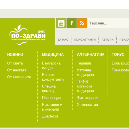
ЗА НАС
КОНСУЛТАНТИ
АВТОРИ
РЕКЛ
НОВИНИ
МЕДИЦИНА
АЛТЕРНАТИВА
ТОНУС
От света
Българска
Терапии
Екомаршр
следа
От науката
Източна
Трениров
Вашите
медицина
От болниците
консултанти
TIENS -
Спешна
китайска
помощ
медицина
Превенция
Фитотерапия
Витамини и
Хомеопатия
минерали
Диагнози