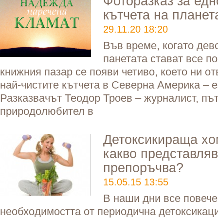
Фоторазказ за едн
кътчета на планет
29.11.20 18:20
Във време, когато дев
панетата стават все по
книжния пазар се появи четиво, което ни от
най-чистите кътчета в Северна Америка – е
Разказвачът Теодор Троев – журналист, пъ
природолюбител в
Детоксикираща хо
какво представляв
препоръчва?
15.05.15 13:55
В наши дни все повече
необходимостта от периодична детоксикаци