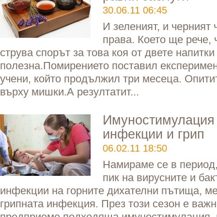
30.06.11 06:45
И зеленият, и черният 
права. Което ще рече, 
струва спорът за това коя от двете напитки 
полезна.Помирението поставил експеримен
учени, който продължил три месеца. Опити
върху мишки.А резултатит...
Имуностимулация 
инфекции и грип
06.02.11 18:50
Намираме се в период,
пик на вирусните и ба
инфекции на горните дихателни пътища, ме
грипната инфекция. През този сезон е важн
предприеме подходяща имуностимулация, 