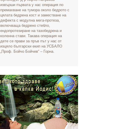
извърши първата у нас операция по
премахване на тумора около бедрото с
цялата бедрена кост и заместване на
дефекта с модулна мега-протеза,
включваща бедрено стебло,
ендопротезиране на тазобедрена и
коленна стави. Такава операция на
дете се прави за пръв път у нас от
изцяло български екип на УСБАЛО
„Проф. Бойчо Бойчев“ – Горна.