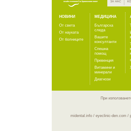
ЗА НАС
К
НОВИНИ
МЕДИЦИНА
От света
Българска
следа
От науката
Вашите
От болниците
консултанти
Спешна
помощ
Превенция
Витамини и
минерали
Диагнози
При използването
midental.info
/
eyeclinic-den.com
/