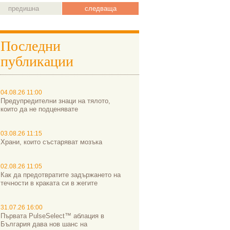
предишна
следваща
Последни
публикации
04.08.26 11:00
Предупредителни знаци на тялото,
които да не подценявате
03.08.26 11:15
Храни, които състаряват мозъка
02.08.26 11:05
Как да предотвратите задържането на
течности в краката си в жегите
31.07.26 16:00
Първата PulseSelect™ аблация в
България дава нов шанс на