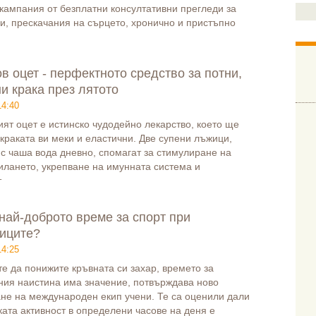
кампания от безплатни консултативни прегледи за
и, прескачания на сърцето, хронично и пристъпно
в оцет - перфектното средство за потни,
и крака през лятото
14:40
ят оцет е истинско чудодейно лекарство, което ще
краката ви меки и еластични. Две супени лъжици,
с чаша вода дневно, спомагат за стимулиране на
лането, укрепване на имунната система и
т
 най-доброто време за спорт при
иците?
14:25
те да понижите кръвната си захар, времето за
ния наистина има значение, потвърждава ново
не на международен екип учени. Те са оценили дали
ата активност в определени часове на деня е