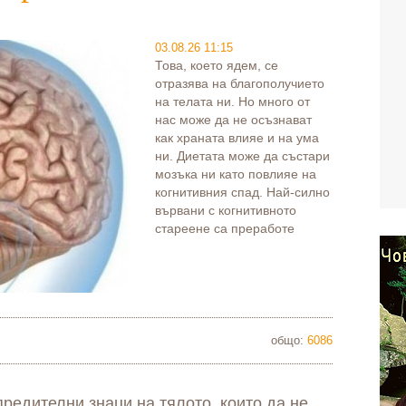
03.08.26 11:15
Това, което ядем, се
отразява на благополучието
на телата ни. Но много от
нас може да не осъзнават
как храната влияе и на ума
ни. Диетата може да състари
мозъка ни като повлияе на
когнитивния спад. Най-силно
вървани с когнитивното
стареене са преработе
общо:
6086
редителни знаци на тялото, които да не