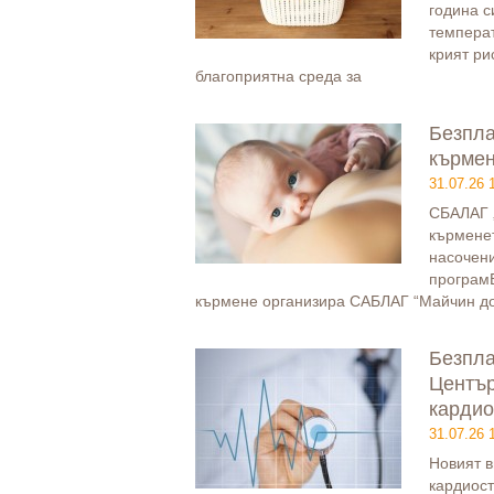
година с
температ
крият ри
благоприятна среда за
Безпла
кърмен
31.07.26 
СБАЛАГ 
кърменет
насочен
програмБ
кърмене организира САБЛАГ “Майчин до
Безпла
Център
кардио
31.07.26 
Новият в
кардиос