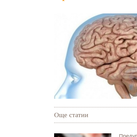
Още статии
Предуп