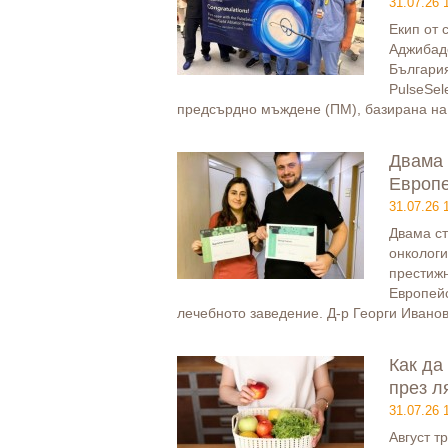
31.07.26 
Екип от 
Аджибад
България
PulseSel
предсърдно мъждене (ПМ), базирана на
Двама 
Европе
31.07.26 
Двама ст
онкологи
престиж
Европейс
лечебното заведение. Д-р Георги Ивано
Как да
през л
31.07.26 
Август т