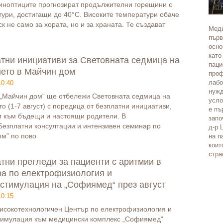
иноптиците прогнозират продължителни горещини с
ури, достигащи до 40°C. Високите температури обаче
ск не само за хората, но и за храната. Те създават
Меди
първ
осно
като
тни инициативи за Световната седмица на
паци
ето в Майчин дом
проф
лабо
10:40
нужд
„Майчин дом“ ще отбележи Световната седмица на
усло
о (1-7 август) с поредица от безплатни инициативи,
е пъ
и към бъдещи и настоящи родители. В
запо
езплатни консултации и интензивен семинар по
д-р 
м” по пово
на п
коит
стра
тни прегледи за пациенти с аритмии в
а по електрофизиология и
стимулация на „Софиямед“ през август
10:15
исокотехнологичен Център по електрофизиология и
тимулация към медицински комплекс „Софиямед“