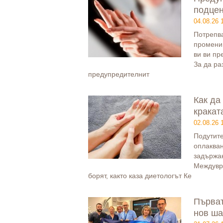
подце
04.08.26 
Потрепва
промени 
ви ви пр
За да ра
предупредителнит
Как да
кракат
02.08.26 
Подутите
оплакван
задържан
Междувре
борят, както каза диетологът Ке
Първат
нов ша