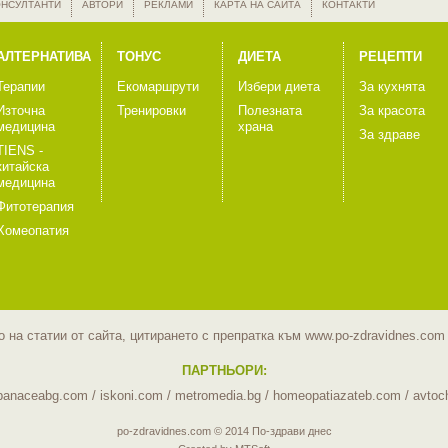
ОНСУЛТАНТИ
АВТОРИ
РЕКЛАМИ
КАРТА НА САЙТА
КОНТАКТИ
АЛТЕРНАТИВА
ТОНУС
ДИЕТА
РЕЦЕПТИ
Терапии
Екомаршрути
Избери диета
За кухнята
Източна
Тренировки
Полезната
За красота
медицина
храна
За здраве
TIENS -
китайска
медицина
Фитотерапия
Хомеопатия
 на статии от сайта, цитирането с препратка към www.po-zdravidnes.co
ПАРТНЬОРИ:
panaceabg.com
/
iskoni.com
/
metromedia.bg
/
homeopatiazateb.com
/
avtoc
po-zdravidnes.com © 2014 По-здрави днес