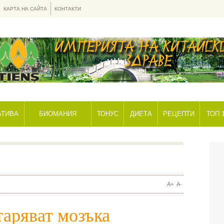
КАРТА НА САЙТА
КОНТАКТИ
АТИВА
БИОМАНИЯ
ТОНУС
ДИЕТА
РЕЦЕПТИ
ТОП 
A+
A-
таряват мозъка