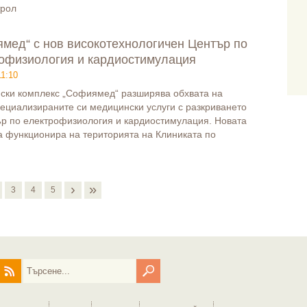
трол
мед“ с нов високотехнологичен Център по
офизиология и кардиостимулация
11:10
ски комплекс „Софиямед“ разширява обхвата на
ециализираните си медицински услуги с разкриването
р по електрофизиология и кардиостимулация. Новата
а функционира на територията на Клиниката по
›
»
3
4
5