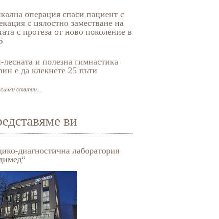
кална операция спаси пациент с
екация с цялостно заместване на
тата с протеза от ново поколение в
Б
-лесната и полезна гимнастика
рин е да клекнете 25 пъти
сички статии...
едставяме ви
ико-диагностична лаборатория
Медико-диагностична 
димед“
„Бодимед“