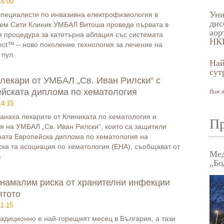
16:00
Уни
специалисти по инвазивна електрофизиология в
дис
ем Сити Клиник УМБАЛ Витоша проведе първата в
аор
 процедура за катетърна аблация със системата
НК
ect™ – новo поколение технология за лечение на
 пул
Най
сут
лекари от УМБАЛ „Св. Иван Рилски“ с
йската диплома по хематология
Виж в
14:15
анаха лекарите от Клиниката по хематология и
Пр
я на УМБАЛ „Св. Иван Рилски“, които са защитили
ната Европейска диплома по хематология на
ка та асоциация по хематология (EHA), съобщават от
Мед
в
„Бо
 намалим риска от хранителни инфекции
ятото
11:15
радиционно е най-горещият месец в България, а тази