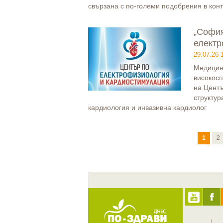
свързана с по-големи подобрения в кон
„София
електр
29.07.26 
Медицин
високосп
на Центъ
структур
кардиология и инвазивна кардиолог
1
2