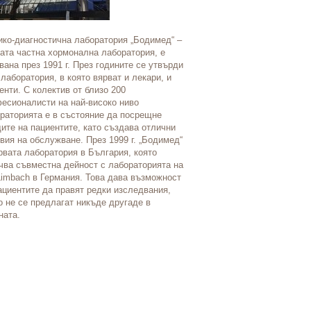
ко-диагностична лаборатория „Бодимед“ –
Медико-диагностична лабора
ата частна хормонална лаборатория, е
първата частна хормонална 
вана през 1991 г. През годините се утвърди
основана през 1991 г. През 
 лаборатория, в която вярват и лекари, и
като лаборатория, в която вя
енти. С колектив от близо 200
пациенти. С колектив от бли
есионалисти на най-високо ниво
професионалисти на най-вис
раторията е в състояние да посрещне
лабораторията е в състояни
ите на пациентите, като създава отлични
нуждите на пациентите, кат
вия на обслужване. През 1999 г. „Бодимед“
условия на обслужване. През
рвата лаборатория в България, която
е първата лаборатория в Бъл
чва съвместна дейност с лабораторията на
започва съвместна дейност 
Limbach в Германия. Това дава възможност
д-р Limbach в Германия. То
ациентите да правят редки изследвания,
на пациентите да правят ред
о не се предлагат никъде другаде в
които не се предлагат никъд
ната.
страната. МДЛ „Бодимед“ им
международни проекти, конг
проучвания. От тях екипът ч
непрекъснато развитие и оп
„Бодимед“ е призната в цяла
Резултатите от изслудвания
чужбина.