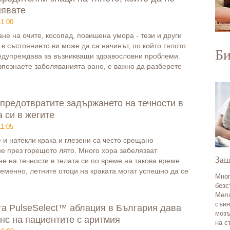
нявате
11:00
не на очите, косопад, повишена умора - тези и други
в състоянието ви може да са начинът, по който тялото
Б
едупреждава за възникващи здравословни проблеми.
зпознаете заболяванията рано, е важно да разберете
 предотвратите задържането на течности в
а си в жегите
11:05
 и натекли крака и глезени са често срещано
е през горещото лято. Много хора забелязват
Защ
е на течности в телата си по време на такова време.
менно, летните отоци на краката могат успешно да се
Мног
безс
Мела
съня
а PulseSelect™ аблация в България дава
мозъ
нс на пациентите с аритмия
на с