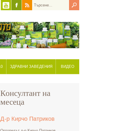
10
ЗДРАВНИ ЗАВЕДЕНИЯ
ВИДЕО
Консултант на
месеца
Д-р Кирчо Патриков
Ортопедът д-р Кирчо Патриков