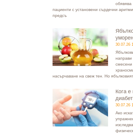
обявява 
пациенти с установени сърдечни аритми
предсъ
Ябълко
уморен
30.07.26 
Ябълкови
направи 
смесени 
храносми
насърчаване на свеж тен. Но ябълковия
Кога е
диабет
30.07.26 
Ако иска
упражне
изследва
физическ