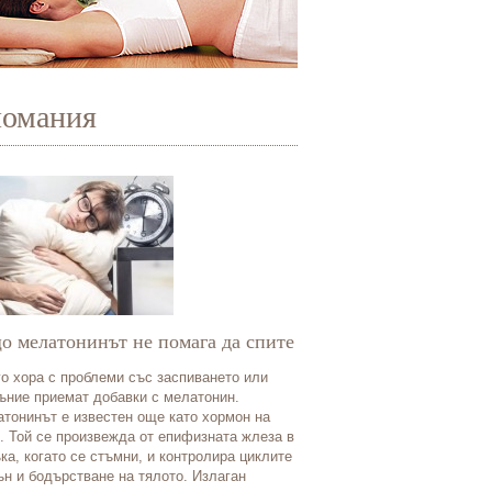
иомания
о мелатонинът не помага да спите
о хора с проблеми със заспиването или
ъние приемат добавки с мелатонин.
тонинът е известен още като хормон на
. Той се произвежда от епифизната жлеза в
ка, когато се стъмни, и контролира циклите
ън и бодърстване на тялото. Излаган