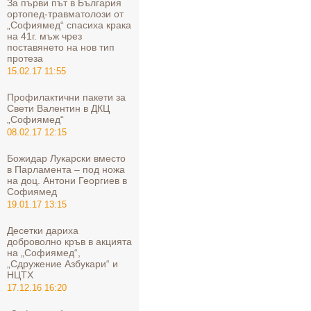
За първи път в България
ортопед-травматолози от
„Софиямед“ спасиха крака
на 41г. мъж чрез
поставянето на нов тип
протеза
15.02.17 11:55
Профилактични пакети за
Свети Валентин в ДКЦ
„Софиямед“
08.02.17 12:15
Божидар Лукарски вместо
в Парламента – под ножа
на доц. Антони Георгиев в
Софиямед
19.01.17 13:15
Десетки дариха
доброволно кръв в акцията
на „Софиямед“,
„Сдружение Азбукари“ и
НЦТХ
17.12.16 16:20