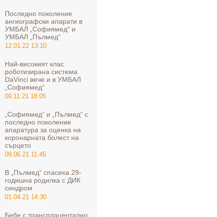
Последно поколение
ангиографски апарати в
УМБАЛ „Софиямед“ и
УМБАЛ „Пълмед“
12.01.22 13:10
Най-високият клас
роботизирана система
DaVinci вече и в УМБАЛ
„Софиямед“
09.11.21 18:05
„Софиямед“ и „Пълмед“ с
последно поколение
апаратура за оценка на
коронарната болест на
сърцето
09.06.21 11:45
В „Пълмед“ спасиха 29-
годишна родилка с ДИК
синдром
01.04.21 14:30
Бебе с трансплацентално