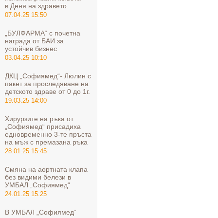
в Деня на здравето
07.04.25 15:50
„БУЛФАРМА“ с почетна
награда от БАИ за
устойчив бизнес
03.04.25 10:10
ДКЦ „Софиямед“- Люлин с
пакет за проследяване на
детското здраве от 0 до 1г.
19.03.25 14:00
Хирурзите на ръка от
„Софиямед“ присадиха
едновременно 3-те пръста
на мъж с премазана ръка
28.01.25 15:45
Смяна на аортната клапа
без видими белези в
УМБАЛ „Софиямед“
24.01.25 15:25
В УМБАЛ „Софиямед“