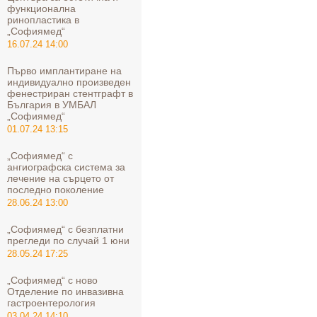
функционална
ринопластика в
„Софиямед“
16.07.24 14:00
Първо имплантиране на
индивидуално произведен
фенестриран стентграфт в
България в УМБАЛ
„Софиямед“
01.07.24 13:15
„Софиямед“ с
ангиографска система за
лечение на сърцето от
последно поколение
28.06.24 13:00
„Софиямед“ с безплатни
прегледи по случай 1 юни
28.05.24 17:25
„Софиямед“ с ново
Отделение по инвазивна
гастроентерология
03.04.24 14:10