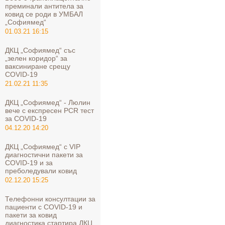
преминали антитела за
ковид се роди в УМБАЛ
„Софиямед“
01.03.21 16:15
ДКЦ „Софиямед“ със
„зелен коридор“ за
ваксиниране срещу
COVID-19
21.02.21 11:35
ДКЦ „Софиямед“ - Люлин
вече с експресен PCR тест
за COVID-19
04.12.20 14:20
ДКЦ „Софиямед“ с VIP
диагностични пакети за
COVID-19 и за
преболедували ковид
02.12.20 15:25
Телефонни консултации за
пациенти с COVID-19 и
пакети за ковид
диагностика стартира ДКЦ