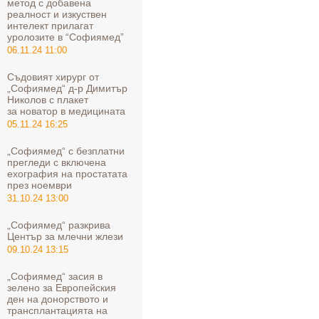
метод с добавена
реалност и изкуствен
интелект прилагат
уролозите в “Софиямед”
06.11.24 11:00
Съдовият хирург от
„Софиямед“ д-р Димитър
Николов с плакет
за новатор в медицината
05.11.24 16:25
„Софиямед“ с безплатни
прегледи с включена
ехография на простатата
през ноември
31.10.24 13:00
„Софиямед“ разкрива
Център за млечни жлези
09.10.24 13:15
„Софиямед“ засия в
зелено за Европейския
ден на донорството и
трансплантацията на