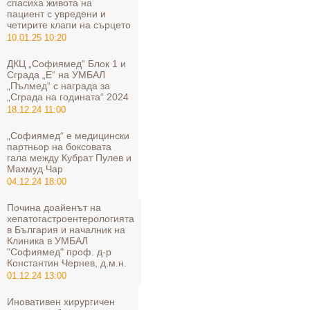
спасиха живота на
пациент с увредени и
четирите клапи на сърцето
10.01.25 10:20
ДКЦ „Софиямед“ Блок 1 и
Сграда „Е“ на УМБАЛ
„Пълмед“ с награда за
„Сграда на годината“ 2024
18.12.24 11:00
„Софиямед“ е медицински
партньор на боксовата
гала между Кубрат Пулев и
Махмуд Чар
04.12.24 18:00
Почина доайенът на
хепатогастроентерологията
в България и началник на
Клиника в УМБАЛ
"Софиямед" проф. д-р
Константин Чернев, д.м.н.
01.12.24 13:00
Иновативен хирургичен