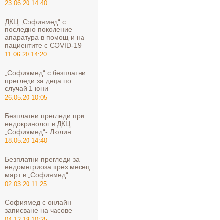
23.06.20 14:40
ДКЦ „Софиямед“ с
последно поколение
апаратура в помощ и на
пациентите с COVID-19
11.06.20 14:20
„Софиямед“ с безплатни
прегледи за деца по
случай 1 юни
26.05.20 10:05
Безплатни прегледи при
ендокринолог в ДКЦ
„Софиямед“- Люлин
18.05.20 14:40
Безплатни прегледи за
ендометриоза през месец
март в „Софиямед“
02.03.20 11:25
Софиямед с онлайн
записване на часове
04.12.19 10:25