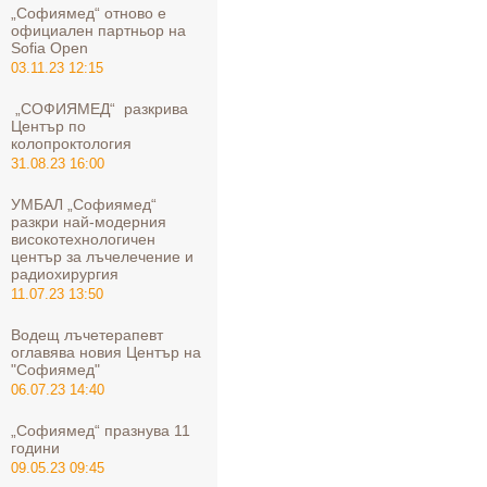
„Софиямед“ отново е
официален партньор на
Sofia Open
03.11.23 12:15
„СОФИЯМЕД“ разкрива
Център по
колопроктология
31.08.23 16:00
УМБАЛ „Софиямед“
разкри най-модерния
високотехнологичен
център за лъчелечение и
радиохирургия
11.07.23 13:50
Водещ лъчетерапевт
оглавява новия Център на
"Софиямед"
06.07.23 14:40
„Софиямед“ празнува 11
години
09.05.23 09:45