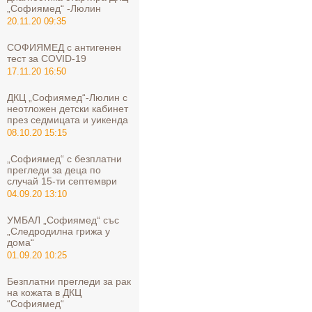
„Софиямед“ -Люлин
20.11.20 09:35
СОФИЯМЕД с антигенен
тест за COVID-19
17.11.20 16:50
ДКЦ „Софиямед“-Люлин с
неотложен детски кабинет
през седмицата и уикенда
08.10.20 15:15
„Софиямед“ с безплатни
прегледи за деца по
случай 15-ти септември
04.09.20 13:10
УМБАЛ „Софиямед“ със
„Следродилна грижа у
дома“
01.09.20 10:25
Безплатни прегледи за рак
на кожата в ДКЦ
“Софиямед“