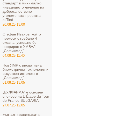
стандарт в минимално
инвазивното лечение на
доброкачествено
уголемената простата
с iTind
20.08.25 13:00
Стефан Иванов, който
прекоси с гребане 4
океана, успешно бе
опериран в УМБАЛ
„Софиямед“
04.08.25 11:40
Нов ЯМР с иновативна
биометрична технология и
изкуствен интелект в
„Софиямед“
01.08.25 13:05
„БУЛФАРМА“ е основен
спонсор на L"Étape du Tour
de France BULGARIA
27.07.25 12:05
УМБАЛ „Софиямед" и