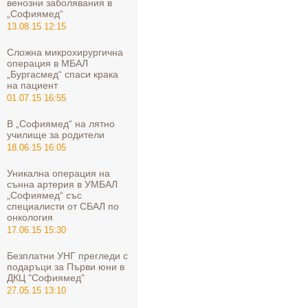
венозни заболявания в
„Софиямед“
13.08.15 12:15
Сложна микрохирургична
операция в МБАЛ
„Бургасмед“ спаси крака
на пациент
01.07.15 16:55
В „Софиямед“ на лятно
училище за родители
18.06.15 16:05
Уникална операция на
сънна артерия в УМБАЛ
„Софиямед“ със
специалисти от СБАЛ по
онкология
17.06.15 15:30
Безплатни УНГ прегледи с
подаръци за Първи юни в
ДКЦ "Софиямед"
27.05.15 13:10