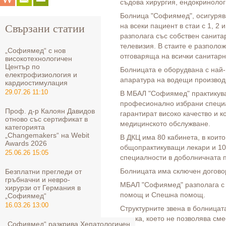
съдова хирургия, ендокринолог
Болница "Софиямед", осигуря
на всеки пациент в стаи с 1, 2 и
Свързани статии
разполага със собствен санита
телевизия. В стаите е разполо
„Софиямед“ с нов
отговаряща на всички санитарн
високотехнологичен
Център по
Болницата е оборудвана с най
електрофизиология и
апаратура на водещи производ
кардиостимулация
29.07.26 11:10
В МБАЛ "Софиямед" практикува
професионално избрани специа
Проф. д-р Калоян Давидов
гарантират високо качество и к
отново със сертификат в
медицинското обслужване.
категорията
„Changemakers“ на Webit
В ДКЦ има 80 кабинета, в които
Awards 2026
общопрактикуващи лекари и 10
25.06.26 15:05
специалности в доболничната 
Болницата има сключен догово
Безплатни прегледи от
гръбначни и невро-
МБАЛ "Софиямед" разполага с
хирурзи от Германия в
помощ и Спешна помощ.
„Софиямед“
16.03.26 13:00
Структурните звена в болницат
връзка, което не позволява см
„Софиямед“ разкрива Хепатологичен