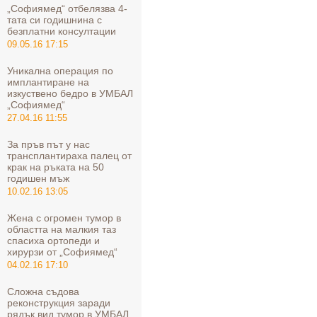
„Софиямед“ отбелязва 4-
тата си годишнина с
безплатни консултации
09.05.16 17:15
Уникална операция по
имплантиране на
изкуствено бедро в УМБАЛ
„Софиямед“
27.04.16 11:55
За пръв път у нас
трансплантираха палец от
крак на ръката на 50
годишен мъж
10.02.16 13:05
Жена с огромен тумор в
областта на малкия таз
спасиха ортопеди и
хирурзи от „Софиямед“
04.02.16 17:10
Сложна съдова
реконструкция заради
рядък вид тумор в УМБАЛ