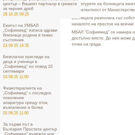
център – Вашият партньор в грижата
Структурите на болницата имат
за черния дроб
компетентност от Министерство
28.10.25 09:25
Болницата разполага със собст
началото на престоя на всички
Екипът на УМБАЛ
„Софиямед“ изписа здрави
МБАЛ "Софиямед" се намира н
близнаци родени в тежко
достъпно място. До нея може да
състояние
точка на града.
23.09.25 14:35
Безплатни прегледи на
деца и ученици в
„Софиямед“ по повод 15
септември
03.09.25 11:00
Физиотерапията на
„Софиямед“ с последно
поколение
апаратура срещу оток,
възпаление и болка
02.09.25 11:00
За първи път в
България Простата център
„Софиямед“ въвежда нов