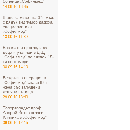
болница „Софиямед“
14.09.16 13:45
Шанс за живот на 37г. мъж
с рядък вид тумор дадоха
специалисти от
„Софиямед“
13.09.16 11:30
Безплатни прегледи за
деца и ученици в ДКЦ
„Софиямед“ по случай 15-
ти септември
08.09.16 14:10
Безкръвна операция в
„Софиямед“ спаси 82 г.
жена със запушени
жлъчни пътища
29.06.16 13:40
Топортопедът проф.
Андрей Йотов оглави
Клиника в „Софиямед“
09.06.16 12:15