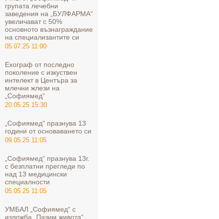
групата лечебни
заведения на „БУЛФАРМА“
увеличават с 50%
основното възнаграждание
на специализантите си
05.07.25 11:00
Ехограф от последно
поколение с изкуствен
интелект в Центъра за
млечни жлези на
„Софиямед“
20.05.25 15:30
„Софиямед“ празнува 13
години от основаването си
09.05.25 11:05
„Софиямед“ празнува 13г.
с безплатни прегледи по
над 13 медицински
специалности
05.05.25 11:05
УМБАЛ „Софиямед“ с
изложба „Пазим живота“