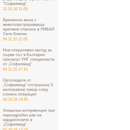
"Софиямед"
21.01.16 11:05
Бременна жена с
животозастрашаваща
аритмия спасена в УМБАЛ
Сити Клиник
04.11.15 12:05
Нов оперативен метод за
първи път в България
прилагат УНГ специалисти
от „Софиямед“
03.11.15 17:15
Ортопедите от
„Софиямед“ отстраниха 3
килограмов тумор след
сложна операция
19.10.15 14:05
Уникална интервенция при
чернодробен рак на
кардиолозите в
„Софиямед“
07.10.15 12:15