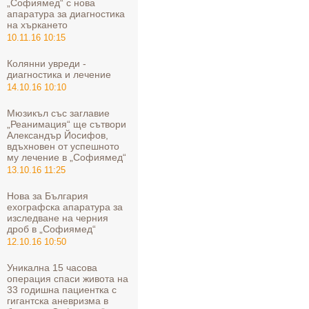
„Софиямед“ с нова
апаратура за диагностика
на хъркането
10.11.16 10:15
Колянни увреди -
диагностика и лечение
14.10.16 10:10
Мюзикъл със заглавие
„Реанимация“ ще сътвори
Александър Йосифов,
вдъхновен от успешното
му лечение в „Софиямед“
13.10.16 11:25
Нова за България
ехографска апаратура за
изследване на черния
дроб в „Софиямед“
12.10.16 10:50
Уникална 15 часова
операция спаси живота на
33 годишна пациентка с
гигантска аневризма в