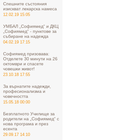
Спешните състояния
изискват лекарска намеса
12.02.19 15:05
УМБАЛ „Софиямед“ и ДКЦ
„Софиямед“ - пунктове за
събиране на надежда
04.02.19 17:15
Софиямед призовава:
Отделете 30 минути на 26
октомври и спасете
човешки живот!
23.10.18 17:55
За върнатите надежди,
професионализма и
човечността
15.05.18 00:00
Безплатното Училище за
родители на „Софиямед“ с
нова програма и през
есента
29.09.17 14:10