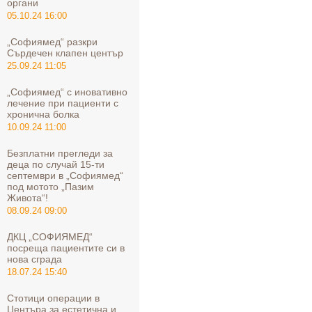
органи
05.10.24 16:00
„Софиямед“ разкри
Сърдечен клапен център
25.09.24 11:05
„Софиямед“ с иновативно
лечение при пациенти с
хронична болка
10.09.24 11:00
Безплатни прегледи за
деца по случай 15-ти
септември в „Софиямед“
под мотото „Пазим
Живота“!
08.09.24 09:00
ДКЦ „СОФИЯМЕД“
посреща пациентите си в
нова сграда
18.07.24 15:40
Стотици операции в
Центъра за естетична и