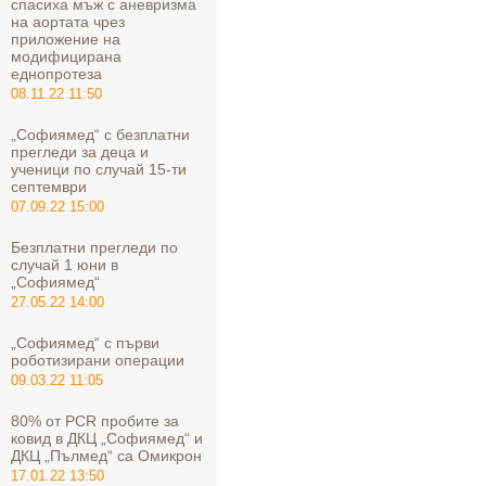
спасиха мъж с аневризма
на аортата чрез
приложение на
модифицирана
еднопротеза
08.11.22 11:50
„Софиямед“ с безплатни
прегледи за деца и
ученици по случай 15-ти
септември
07.09.22 15:00
Безплатни прегледи по
случай 1 юни в
„Софиямед“
27.05.22 14:00
„Софиямед“ с първи
роботизирани операции
09.03.22 11:05
80% от PCR пробите за
ковид в ДКЦ „Софиямед“ и
ДКЦ „Пълмед“ са Омикрон
17.01.22 13:50