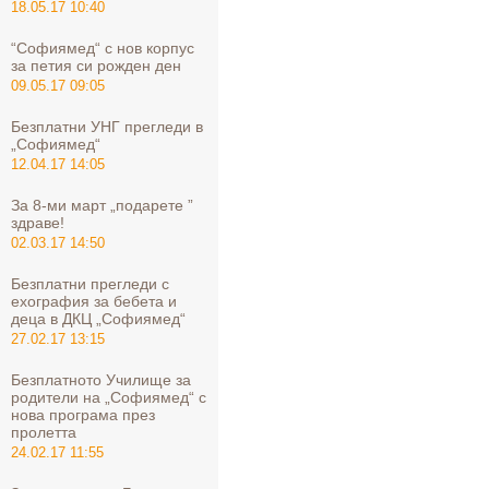
18.05.17 10:40
“Софиямед“ с нов корпус
за петия си рожден ден
09.05.17 09:05
Безплатни УНГ прегледи в
„Софиямед“
12.04.17 14:05
За 8-ми март „подарете ”
здраве!
02.03.17 14:50
Безплатни прегледи с
ехография за бебета и
деца в ДКЦ „Софиямед“
27.02.17 13:15
Безплатното Училище за
родители на „Софиямед“ с
нова програма през
пролетта
24.02.17 11:55