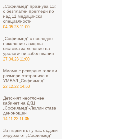
„Софиямед“ празнува 11г.
с безплатни прегледи по
над 11 медицински
специалности
04.05.23 11:00
„Софиямед“ с последно
поколение лазерна
система за лечение на
урологични заболявания
27.04.23 11:00
Миома с рекордно големи
размери отстраниха в
УМБАЛ „Софиямед“
22.12.22 14:50
Детският неотложен
кабинет на ДКЦ
„Софиямед“-Люлин става
денонощен
14.11.22 11:05
За първи път у нас съдови
хирурзи от „Софиямед“