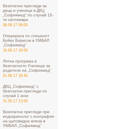
Безплатни прегледи за
деца и ученици в ДКЦ
„Софиямед“ по случай 15-
ти септември
08.09.17 09:00
Оперираха по спешност
Бойко Борисов в УМБАЛ
„Софиямед“
16.06.17 19:00
Лятна програма в
безплатното Училище за
родители на „Софиямед“
01.06.17 18:45
ДКЦ „Софиямед“ с
безплатни прегледи по
случай 1 юни
31.05.17 13:00
Безплатни прегледи при
ендокринолог с ехография
на щитовидна жлеза в
УМБАЛ „Софиямед“