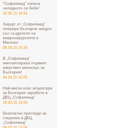
"Софиямед" изписа
хилядното си бебе!
20.05.15 14:55
Хирург от „Софиямед”
оперира българче заедно
със създателя на
микрохирургията в
Мюнхен
08.04.15 15:20
В „Софиямед“
имплантираха първият
изкуствен менискус за
България!
04.04.15 15:05
Най-висок клас апаратура
за България заработи в
ДКЦ „Софиямед“
18.03.15 14:50
Безплатни прегледи за
глаукома в ДКЦ
„Софиямед“
09.03.15 13:05