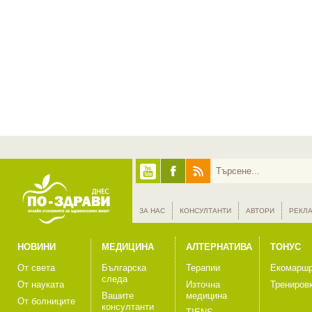
ЗА НАС
КОНСУЛТАНТИ
АВТОРИ
РЕКЛ
НОВИНИ
МЕДИЦИНА
АЛТЕРНАТИВА
ТОНУС
От света
Българска
Терапии
Екомаршр
следа
От науката
Източна
Трениров
Вашите
медицина
От болниците
консултанти