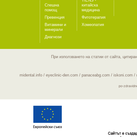
TIENS -
Спешна
китайска
помощ
медицина
Превенция
Фитотерапия
Витамини и
Хомеопатия
минерали
Диагнози
При използването на статии от сайта, цитира
midental.info
/
eyeclinic-den.com
/
panaceabg.com
/
iskoni.com
/
po-zdravid