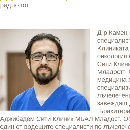
радиолог
Д-р Камен
специалист
Kлиниката
онкология
Сити Клин
Младост”,
медицина 
специализи
лъчелечени
завеждащ 
„Брахитера
Аджибадем Сити Клиник МБАЛ Младост. Оп
един от водещите специалисти по лъчелече