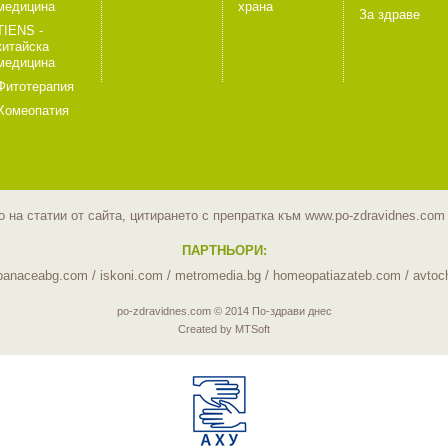
медицина
храна
За здраве
TIENS -
китайска
медицина
Фитотерапия
Хомеопатия
 на статии от сайта, цитирането с препратка към www.po-zdravidnes.co
ПАРТНЬОРИ:
panaceabg.com
/
iskoni.com
/
metromedia.bg
/
homeopatiazateb.com
/
avtoc
po-zdravidnes.com © 2014 По-здрави днес
Created by MTSoft