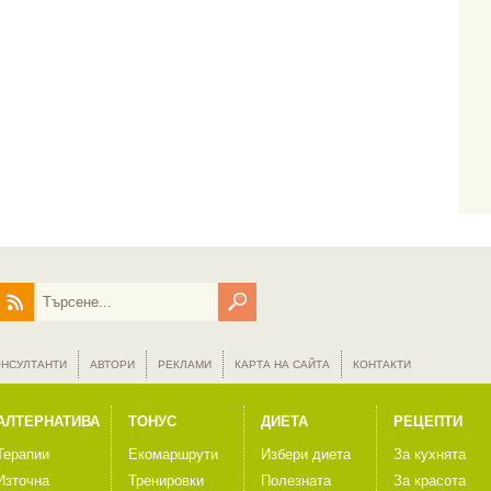
ОНСУЛТАНТИ
АВТОРИ
РЕКЛАМИ
КАРТА НА САЙТА
КОНТАКТИ
АЛТЕРНАТИВА
ТОНУС
ДИЕТА
РЕЦЕПТИ
Терапии
Екомаршрути
Избери диета
За кухнята
Източна
Тренировки
Полезната
За красота