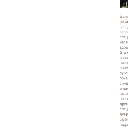
Бълг
орга
заве
заво
спец
насе
здра
благ
апар
висо
вним
публ
пока
синд
е на
вътр
по-к
друг
спец
добр
са б
паци