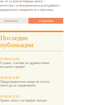
ен те са впечатляващо много –
етелстват за безграничната всеотдайност
едицинските специалисти и персонал.
предишна
следваща
Последни
публикации
07.08.26 11:05
5 храни, считани за здравословни,
всъщност вредят
04.08.26 11:00
Предупредителни знаци на тялото,
които да не подценявате
03.08.26 11:15
Храни, които състаряват мозъка