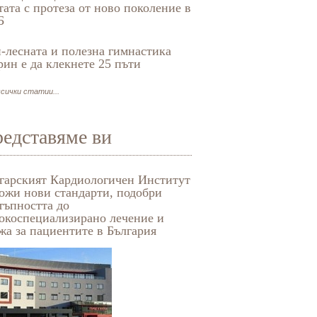
тата с протеза от ново поколение в
Б
-лесната и полезна гимнастика
рин е да клекнете 25 пъти
сички статии...
едставяме ви
гарският Кардиологичен Институт
Медико-диагностична 
ожи нови стандарти, подобри
„Бодимед“
тъпността до
окоспециализирано лечение и
жа за пациентите в България