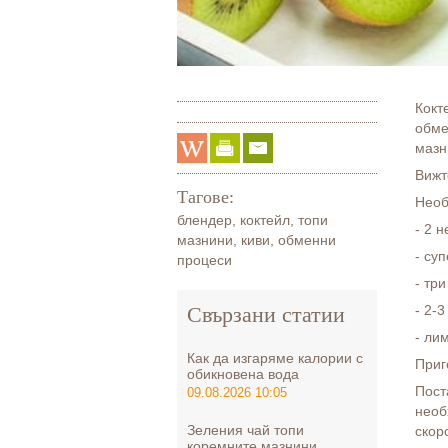
Кокт
обме
мазн
Вижт
Тагове:
Необ
блендер
,
коктейл
,
топи
- 2 
мазнини
,
киви
,
обменни
- су
процеси
- тр
Свързани статии
- 2-
- ли
Как да изгаряме калории с
Приг
обикновена вода
Пост
09.08.2026 10:05
необ
Зеления чай топи
скоро
коремните мазнини