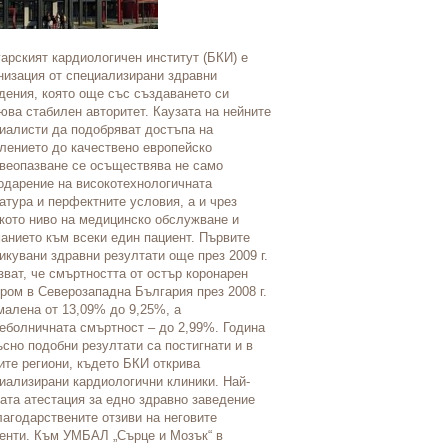
Медико-диагностична лабора
първата частна хормонална 
основана през 1991 г. През 
арският кардиологичен институт (БКИ) е
като лаборатория, в която вя
низация от специализирани здравни
пациенти. С колектив от бли
дения, която още със създаването си
професионалисти на най-вис
юва стабилен авторитет. Каузата на нейните
лабораторията е в състояни
иалисти да подобряват достъпа на
нуждите на пациентите, кат
лението до качествено европейско
условия на обслужване. През
веопазване се осъществява не само
е първата лаборатория в Бъл
одарение на високотехнологичната
започва съвместна дейност 
атура и перфектните условия, а и чрез
д-р Limbach в Германия. То
кото ниво на медицинско обслужване и
на пациентите да правят ред
анието към всеки един пациент. Първите
които не се предлагат никъд
икувани здравни резултати още през 2009 г.
страната. МДЛ „Бодимед“ им
зват, че смъртността от остър коронарен
международни проекти, конг
ром в Северозападна България през 2008 г.
проучвания. От тях екипът ч
малена от 13,09% до 9,25%, а
непрекъснато развитие и оп
еболничната смъртност – до 2,99%. Година
„Бодимед“ е призната в цяла
ъсно подобни резултати са постигнати и в
Резултатите от изслудвания
ите региони, където БКИ открива
чужбина.
иализирани кардиологични клиники. Най-
ата атестация за едно здравно заведение
лагодарствените отзиви на неговите
енти. Към УМБАЛ „Сърце и Мозък“ в