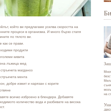
Б
ейлът, който ви предлагаме усилва скоростта на
нните процеси в организма. И много бързо стапя
ините по тялото ви.
е как се прави.
ходими продукти
неголеми кивита
Защ
пена лъжица мед
и стръкчета магданоз
Мног
безс
3 стръкчета мента
Мела
мон, добре измит и нарязан с корите
съня
мозъ
отвяне
на с
авяте всичко изброено в блендера. Добавяте
ходимото количество вода и разбивате на висока
Уни
ст.
дис