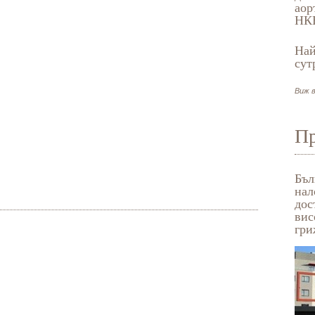
аор
НК
Най
сут
Виж в
Пр
Бъл
нал
дос
вис
гри