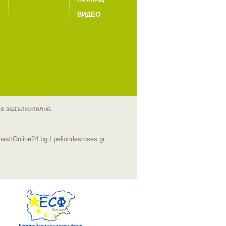
ВИДЕО
m е задължително.
hastiOnline24.bg
/
peliondesroses.gr