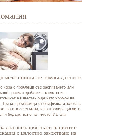
иомания
о мелатонинът не помага да спите
о хора с проблеми със заспиването или
ъние приемат добавки с мелатонин.
тонинът е известен още като хормон на
. Той се произвежда от епифизната жлеза в
ка, когато се стъмни, и контролира циклите
ън и бодърстване на тялото. Излаган
кална операция спаси пациент с
екация с цялостно заместване на