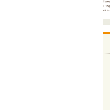
Плев
свид
на м