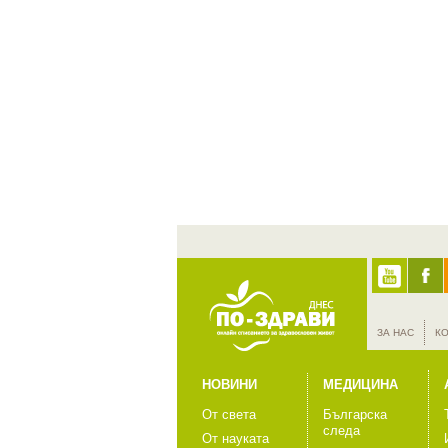
ЗА НАС
К
НОВИНИ
МЕДИЦИНА
От света
Българска
следа
От науката