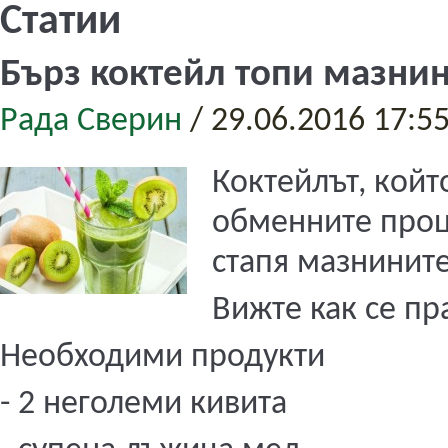
Статии
Бърз коктейл топи мазни
Рада Сверин
/
29.06.2016 17:5
Коктейлът, койт
обменните проц
стапя мазнините
Вижте как се пр
Необходими продукти
- 2 неголеми кивита