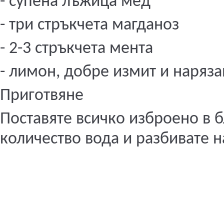
- супена лъжица мед
- три стръкчета магданоз
- 2-3 стръкчета мента
- лимон, добре измит и наряза
Приготвяне
Поставяте всичко изброено в 
количество вода и разбивате н