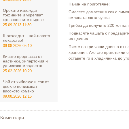
Начин на приготвяне:
Орехите извеждат
Смесете доматения сок с лимо
токсините и укрепват
смляната люта чушка.
кръвоносните съдове
25.09.2013 11:30
Трябва да получите 220 мл нап
Поднасяте чашата с предварит
Шоколадът – най-новото
на целина.
лекарство!
09.08.2026 05:10
Пиете по три чаши дневно от н
хранения. Ако сте приготвили 
Кивито предпазва от
оставете го в хладилника до уп
настинки, хипертония и
удължава младостта
25.02.2026 10:20
Чай от хибискус и сок от
цвекло понижават
високото кръвно
09.08.2026 12:15
Коментари