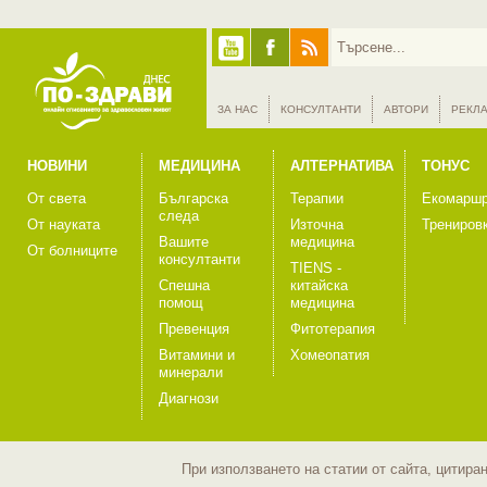
ЗА НАС
КОНСУЛТАНТИ
АВТОРИ
РЕКЛ
НОВИНИ
МЕДИЦИНА
АЛТЕРНАТИВА
ТОНУС
От света
Българска
Терапии
Екомаршр
следа
От науката
Източна
Трениров
Вашите
медицина
От болниците
консултанти
TIENS -
Спешна
китайска
помощ
медицина
Превенция
Фитотерапия
Витамини и
Хомеопатия
минерали
Диагнози
При използването на статии от сайта, цитира