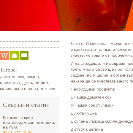
Лято е. И мнозина - малко или
в краката, по-голямо отколкото
знаете, че това е от проблеми 
И на страдащи, и на здрави пр
Тагове:
която много бързо ще прочисти
съдове, но и целия и организъм
доматен сок
,
лимон
,
накара да се чувствате много п
прочиства
,
джинджифил
,
кръвоносни съдове
,
токсини
Необходими продукти:
1 чашка доматен сок
Свързани статии
¼ чашка сок от лимон
1 люта чушка
В какво се крие
1 супена лъжица смлян джинд
противораковия потенциал
на лука
2 стъбла целина
31.01.2021 11:20