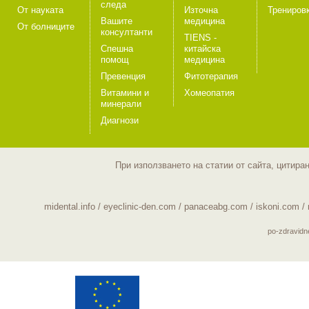
следа
От науката
Източна
Трениров
Вашите
медицина
От болниците
консултанти
TIENS -
Спешна
китайска
помощ
медицина
Превенция
Фитотерапия
Витамини и
Хомеопатия
минерали
Диагнози
При използването на статии от сайта, цитира
midental.info
/
eyeclinic-den.com
/
panaceabg.com
/
iskoni.com
/
po-zdravid