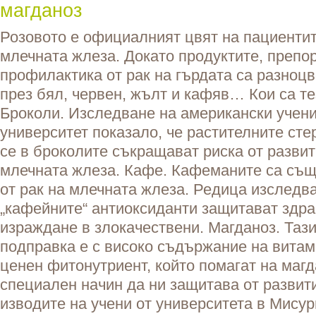
магданоз
Розовото е официалният цвят на пациентит
млечната жлеза. Докато продуктите, препо
профилактика от рак на гърдата са разноцве
през бял, червен, жълт и кафяв… Кои са те
Броколи. Изследване на американски учени
университет показало, че растителните ст
се в броколите съкращават риска от развит
млечната жлеза. Кафе. Кафеманите са съ
от рак на млечната жлеза. Редица изследва
„кафейните“ антиоксиданти защитават здра
израждане в злокачествени. Магданоз. Таз
подправка е с високо съдържание на витам
ценен фитонутриент, който помагат на магд
специален начин да ни защитава от развити
изводите на учени от университета в Мисур