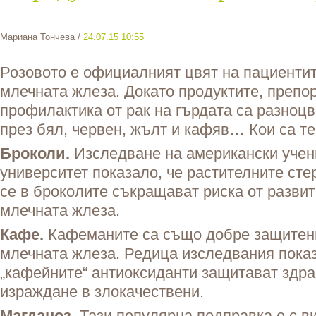
Мариана Тончева
/
24.07.15 10:55
Розовото е официалният цвят на пациентит
млечната жлеза. Докато продуктите, препо
профилактика от рак на гърдата са разноцве
през бял, червен, жълт и кафяв… Кои са те
Броколи.
Изследване на американски учен
университет показало, че растителните ст
се в броколите съкращават риска от развит
млечната жлеза.
Кафе.
Кафеманите са също добре защитени
млечната жлеза. Редица изследвания показ
„кафейните“ антиоксиданти защитават здра
израждане в злокачествени.
Магданоз.
Тази популярна подправка е с в