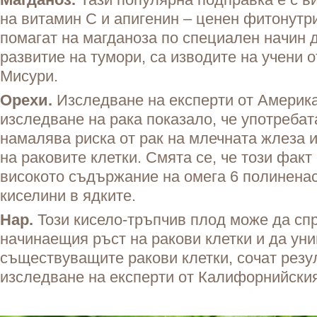
на витамин С и апигенин – ценен фитонутри
помагат на магданоза по специален начин 
развитие на тумори, са изводите на учени о
Мисури.
Орехи.
Изследване на експерти от Америка
изследване на рака показало, че употребат
намалява риска от рак на млечната жлеза 
на раковите клетки. Смята се, че този факт
високото съдържание на омега 6 полинена
киселини в ядките.
Нар.
Този кисело-тръпчив плод може да сп
начинаещия ръст на ракови клетки и да ун
съществуващите ракови клетки, сочат резу
изследване на експерти от Калифорнийския