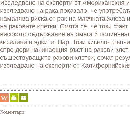
Изследване на експерти от Американския и
изследване на рака показало, че употребат
намалява риска от рак на млечната жлеза 
на раковите клетки. Смята се, че този факт
високото съдържание на омега 6 полинена
киселини в ядките. Нар. Този кисело-тръпч
спре дори начинаещия ръст на ракови клет
съществуващите ракови клетки, сочат резу
изследване на експерти от Калифорнийския
Коментари