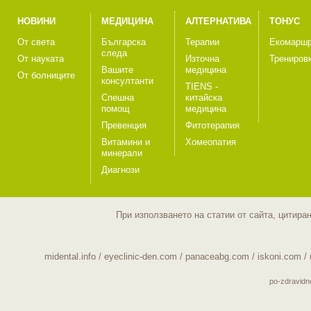
НОВИНИ
МЕДИЦИНА
АЛТЕРНАТИВА
ТОНУС
От света
Българска
Терапии
Екомаршр
следа
От науката
Източна
Трениров
Вашите
медицина
От болниците
консултанти
TIENS -
Спешна
китайска
помощ
медицина
Превенция
Фитотерапия
Витамини и
Хомеопатия
минерали
Диагнози
При използването на статии от сайта, цитира
midental.info
/
eyeclinic-den.com
/
panaceabg.com
/
iskoni.com
/
po-zdravid