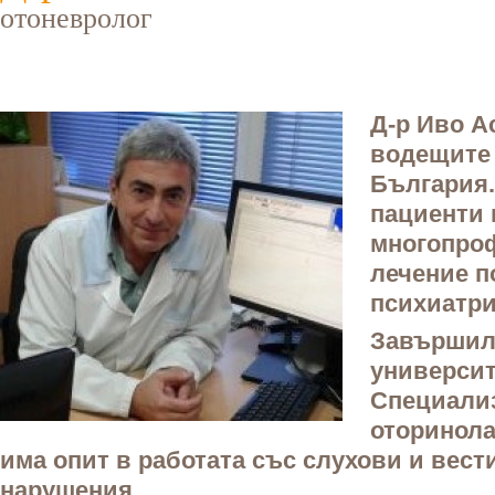
отоневролог
Д-р Иво А
водещите 
България
пациенти 
многопро
лечение п
психиатри
Завършил
университ
Специали
оторинола
има опит в работата със слухови и вес
нарушения.