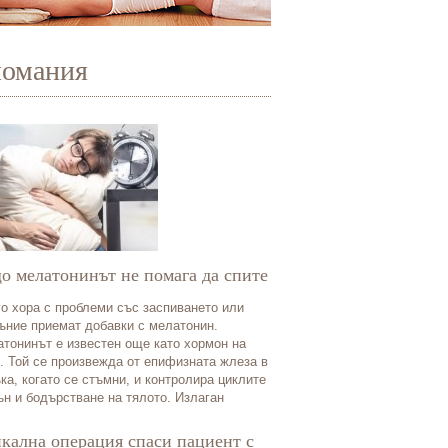
иомания
о мелатонинът не помага да спите
о хора с проблеми със заспиването или
ъние приемат добавки с мелатонин.
тонинът е известен още като хормон на
. Той се произвежда от епифизната жлеза в
ка, когато се стъмни, и контролира циклите
ън и бодърстване на тялото. Излаган
кална операция спаси пациент с