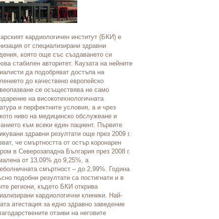
Медико-диагностична лабора
първата частна хормонална 
основана през 1991 г. През 
арският кардиологичен институт (БКИ) е
като лаборатория, в която вя
низация от специализирани здравни
пациенти. С колектив от бли
дения, която още със създаването си
професионалисти на най-вис
юва стабилен авторитет. Каузата на нейните
лабораторията е в състояни
иалисти да подобряват достъпа на
нуждите на пациентите, кат
лението до качествено европейско
условия на обслужване. През
веопазване се осъществява не само
е първата лаборатория в Бъл
одарение на високотехнологичната
започва съвместна дейност 
атура и перфектните условия, а и чрез
д-р Limbach в Германия. То
кото ниво на медицинско обслужване и
на пациентите да правят ред
анието към всеки един пациент. Първите
които не се предлагат никъд
икувани здравни резултати още през 2009 г.
страната.
зват, че смъртността от остър коронарен
ром в Северозападна България през 2008 г.
малена от 13,09% до 9,25%, а
еболничната смъртност – до 2,99%. Година
ъсно подобни резултати са постигнати и в
ите региони, където БКИ открива
иализирани кардиологични клиники. Най-
ата атестация за едно здравно заведение
лагодарствените отзиви на неговите