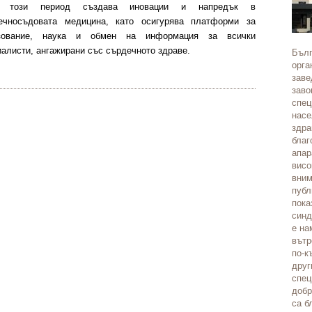
з този период
създава
иновации и напредък в
ечносъдовата медицина, като осигурява платформи за
зование, наука и обмен на информация за всички
иалисти, ангажирани със сърдечното здраве.
Бълг
орга
заве
заво
спец
насе
здра
благ
апар
висо
вним
публ
пока
синд
е на
вътр
по-к
друг
спец
добр
са б