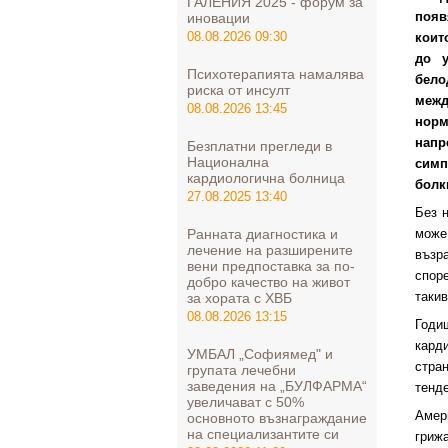
ГАЛЕНИЯ 2025 - форум за
появ
иновации
08.08.2026 09:30
коит
до
Психотерапията намалява
бело
риска от инсулт
меж
08.08.2026 13:45
нор
напр
Безплатни прегледи в
Национална
симп
кардиологична болница
болк
27.08.2025 13:40
Без 
Ранната диагностика и
може
лечение на разширените
възр
вени предпоставка за по-
спор
добро качество на живот
такив
за хората с ХВБ
08.08.2026 13:15
Год
кард
УМБАЛ „Софиямед" и
стра
групата лечебни
заведения на „БУЛФАРМА“
тенде
увеличават с 50%
Амер
основното възнаграждание
на специализантите си
гриж