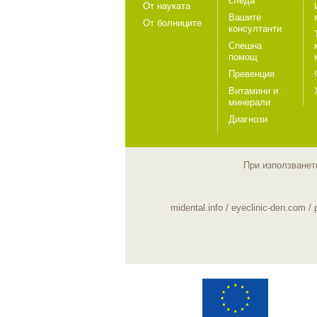
следа
От науката
Вашите
От болниците
консултанти
Спешна
помощ
Превенция
Витамини и
минерали
Диагнози
При използването
midental.info
/
eyeclinic-den.com
/