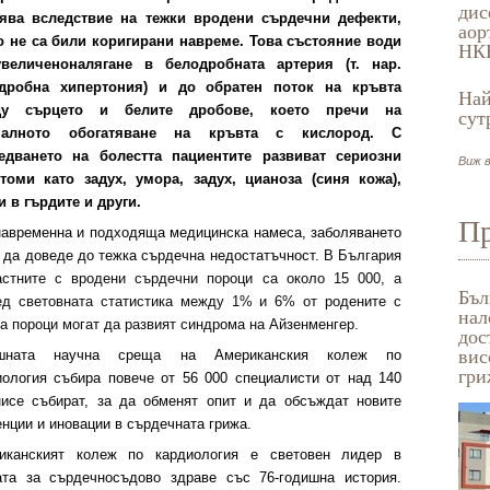
дис
ява
вследствие на тежки вродени сърдечни дефекти,
аор
о не са били коригирани навреме. Това състояние води
НК
увеличено
налягане в белодробната артерия (т. нар.
дробна хипертония)
и
до обратен поток на кръвта
Най
ду сърцето и белите дробове, което пречи на
сут
малното обогатяване на кръвта с кислород. С
едването на болестта пациентите
развиват
сериозни
Виж в
томи като задух, умора,
задух, цианоза (синя кожа),
и в гърдите и други.
Пр
навременна и подходяща медицинска намеса, заболяването
 да доведе до
тежка сърдечна недостатъчност.
В България
астни
те
с вродени сърдечни пороци
са
около 15 000, а
Бъл
ед световната статистика между 1% и 6% от родените с
нал
а пороци могат да развият синдрома на Айзенменгер.
дос
вис
ишната научна среща на
Американския колеж по
гри
иология
събира повече от
56 000 специалисти от над 140
ни
се събират, за да обменят опит и да обсъждат новите
нции и иновации в сърдечната грижа.
иканският колеж по кардиология е световен лидер в
а
та за сърдечносъдово здраве
със 76-годишна история
.