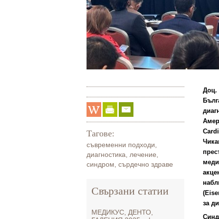
Доц.
Бъл
диаг
Амер
Card
Тагове:
Чик
съвременни подходи
,
прес
диагностика
,
лечение
,
меди
синдром
,
сърдечно здраве
акце
наб
Свързани статии
(
Eis
за д
МЕДИКУС, ДЕНТО,
Син