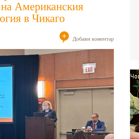
 на Американския
огия в Чикаго
Добави коментар