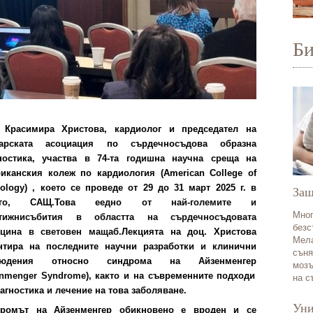
Б
 Красимира Христова,
кардиолог и
председател на
гарската асоциация по сърдечносъдова образна
ностика, участва в 74-тa годишнa науч
на среща
на
иканския колеж по кардиология
(
American College of
iology)
, което се проведе от 29 до 31 март 2025 г. в
Защ
аго, САЩ.
Това е
едно от най-
големите и
Мног
тижни
събития в областта на сърдечносъдовата
безс
цина
в световен мащаб
.
Лекцията на доц. Христова
Мела
нтира на
последните научни разработки и клинични
съня
людения относно синдрома на Айзенменгер
мозъ
enmenger Syndrome
)
, както и на съвременните подходи
на с
иагностика и лечение на това заболяване.
Уни
дромът на Айзенменгер обикновено е вроден и
се