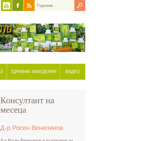
10
ЗДРАВНИ ЗАВЕДЕНИЯ
ВИДЕО
Консултант на
месеца
Д-р Росен Венелинов
Д-р Росен Венелинов е възпитаник на