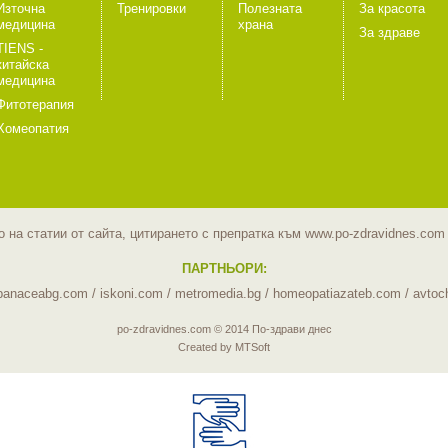
Източна
Тренировки
Полезната
За красота
медицина
храна
За здраве
TIENS -
китайска
медицина
Фитотерапия
Хомеопатия
 на статии от сайта, цитирането с препратка към www.po-zdravidnes.co
ПАРТНЬОРИ:
panaceabg.com
/
iskoni.com
/
metromedia.bg
/
homeopatiazateb.com
/
avtoc
po-zdravidnes.com © 2014 По-здрави днес
Created by MTSoft