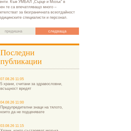
енти. Към УМБАЛ „Сърце и Мозък“ в
ен те са впечатляващо много –
етелстват за безграничната всеотдайност
едицинските специалисти и персонал.
предишна
следваща
Последни
публикации
07.08.26 11:05
5 храни, считани за здравословни,
всъщност вредят
04.08.26 11:00
Предупредителни знаци на тялото,
които да не подценявате
03.08.26 11:15
Храни, които състаряват мозъка