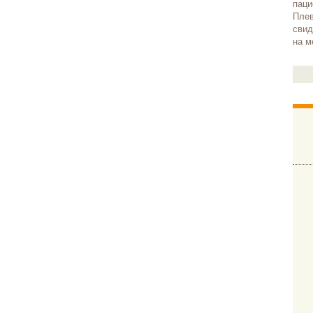
паци
Плев
свид
на м