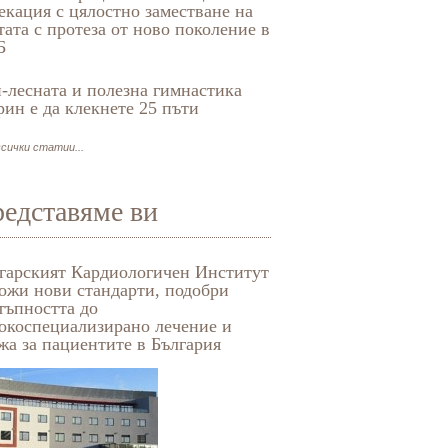
екация с цялостно заместване на
тата с протеза от ново поколение в
Б
-лесната и полезна гимнастика
рин е да клекнете 25 пъти
сички статии...
едставяме ви
гарският Кардиологичен Институт
Медико-диагностична 
ожи нови стандарти, подобри
„Бодимед“
тъпността до
окоспециализирано лечение и
жа за пациентите в България