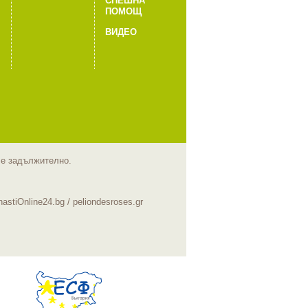
СПЕШНА
ПОМОЩ
ВИДЕО
m е задължително.
hastiOnline24.bg
/
peliondesroses.gr