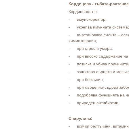
Кордицепс - гъбата-растение
Кордицепсът е:
- имунокоректор;
- укрепва имунната система;
- възстановява силите – след
химиотерапия;
- при стрес и умора;
- при високо съдържание на з
- потиска и убива причинител
- защитава сърцето и мозъка
- при безсъние;
- при сърдечно-съдови забо
- подобрява функцията на че
- природен антибиотик.
Спирулина:
- всички белтъчини, витамини