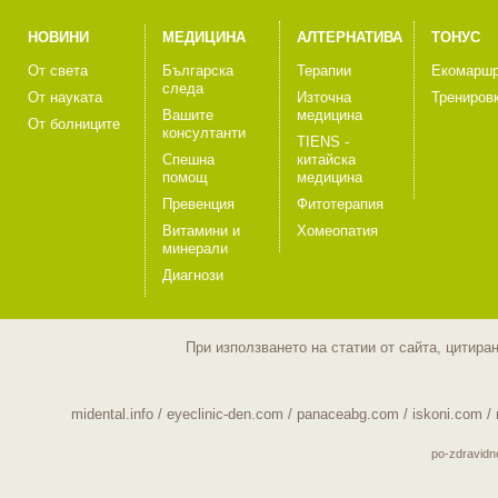
НОВИНИ
МЕДИЦИНА
АЛТЕРНАТИВА
ТОНУС
От света
Българска
Терапии
Екомаршр
следа
От науката
Източна
Трениров
Вашите
медицина
От болниците
консултанти
TIENS -
Спешна
китайска
помощ
медицина
Превенция
Фитотерапия
Витамини и
Хомеопатия
минерали
Диагнози
При използването на статии от сайта, цитира
midental.info
/
eyeclinic-den.com
/
panaceabg.com
/
iskoni.com
/
po-zdravid