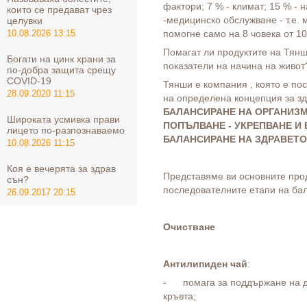
фактори; 7 % - климат; 15 % - 
които се предават чрез
-медицинско обслужване - т.е.
целувки
помогне само на 8 човека от 10
10.08.2026 13:15
Помагат ли продуктите на Тянш
Богати на цинк храни за
показатели на начина на живот
по-добра защита срещу
COVID-19
Тянши е компания , която е по
28.09.2020 11:15
на определена концепция за з
БАЛАНСИРАНЕ НА ОРГАНИЗМ
Широката усмивка прави
ПОПЪЛВАНЕ - УКРЕПВАНЕ И
лицето по-разпознаваемо
БАЛАНСИРАНЕ НА ЗДРАВЕТО
10.08.2026 11:15
Коя е вечерята за здрав
Представяме ви основните прод
сън?
последователните етапи на ба
26.09.2017 20:15
Очистване
Антилипиден чай
:
- помага за поддържане на д
кръвта;