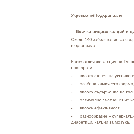
Укрепване/Подхранване
Всички видове калций и ц
Около 140 заболявания са свър
в организма.
Какво отличава калция на Тянш
препарати:
- висока степен на усвояване
- особена химическа форма
- високо съдържание на калц
- оптимално съотношение ка
- висока ефективност;
- разнообразие – суперкалций
диабетици, калций за мозъка.