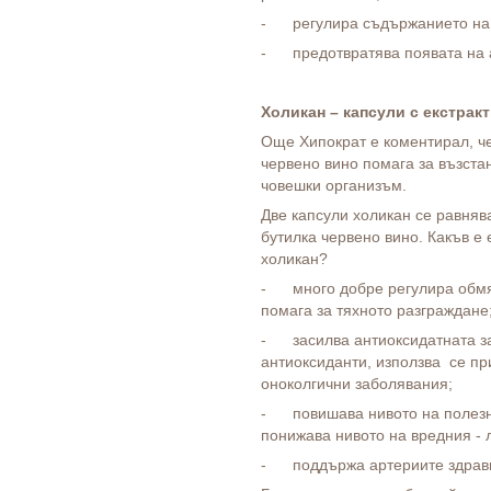
- регулира съдържанието на 
- предотвратява появата на 
Холикан – капсули с екстракт
Още Хипократ е коментирал, ч
червено вино помага за възст
човешки организъм.
Две капсули холикан се равняв
бутилка червено вино. Какъв е
холикан?
- много добре регулира обмян
помага за тяхното разграждане
- засилва антиоксидатната з
антиоксиданти, използва се пр
оноколгични заболявания;
- повишава нивото на полезни
понижава нивото на вредния - 
- поддържа артериите здрав