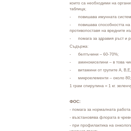
които са необходими на орган
таблица;
- повишава имунната систем
- повишава способността на 
противопоставя на вредните и
- помага за здравия ръст и р
Съдържа:
- белтъчини – 60-70%;
- аминокиселини – в това чи
- витамини от групите А, В,Е
- микроелементи – около 80
1 грам спирулина = 1 кг. зеленч
ФОС:
- помага за нормалната работа
- възстановява флората в чревн
- при профилактика на онколо