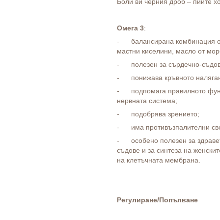
Боли ви черния дроб – пийте х
Омега 3
:
- балансирана комбинация от
мастни киселини, масло от мор
- полезен за сърдечно-съдов
- понижава кръвното наляга
- подпомага правилното функ
нервната система;
- подобрява зрението;
- има противъзпалителни сво
- особено полезен за здравет
съдове и за синтеза на женски
на клетъчната мембрана.
Регулиране/Попълване