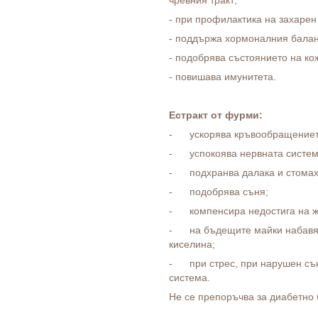
чревния тракт;
- при профилактика на захарен
- поддържа хормоналния балан
- подобрява състоянието на ко
- повишава имунитета.
Естракт от фурми:
- ускорява кръвообращениет
- успокоява нервната систем
- подхранва далака и стомах
- подобрява съня;
- компенсира недостига на ж
- на бъдещите майки набавя
киселина;
- при стрес, при нарушен сън
система.
Не се препоръчва за диабетно 