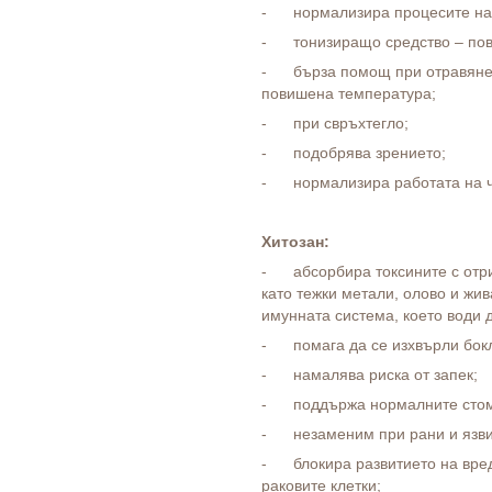
- нормализира процесите на 
- тонизиращо средство – пов
- бърза помощ при отравяне,
повишена температура;
- при свръхтегло;
- подобрява зрението;
- нормализира работата на чр
Хитозан:
- абсорбира токсините с отри
като тежки метали, олово и жив
имунната система, което води 
- помага да се изхвърли бокл
- намалява риска от запек;
- поддържа нормалните стом
- незаменим при рани и язви
- блокира развитието на вре
раковите клетки;