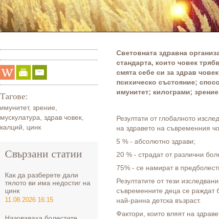
Световната здравна организ
стандарта, които човек трябв
смята себе си за здрав човек
психическо състояние; спос
имунитет; килограми; зрение
Тагове:
имунитет
,
зрение
,
мускулатура
,
здрав човек
,
Резултати от глобалното изсле
калций
,
цинк
на здравето на съвременния чо
5 % - абсолютно здрави;
Свързани статии
20 % - страдат от различни бол
75% - се намират в предболест
Как да разберете дали
Резултатите от тези изследвани
тялото ви има недостиг на
цинк
съвременните деца се раждат б
11.08.2026 16:15
най-ранна детска възраст.
Фактори, които вляят на здраве
Назоваваха болестите,