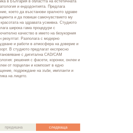
ика в България в областта на естетичната
организация от специализир
атология и ендодонтията. Предлага
заведения, която още със с
ние, което да възстанови оралното здраве
завоюва стабилен авторитет.
ациента и да повиши самочувствието му
специалисти да подобряват 
 красотата на здравата усмивка. Студиото
населението до качествено 
лага широка гама процедури с
здравеопазване се осъщест
ючително качество в името на безукорния
благодарение на високотехн
н резултат. Разполага с модерно
апаратура и перфектните усл
удване и работи в атмосфера на доверие и
високото ниво на медицинск
орт. В студиото предлагат експресно
вниманието към всеки един 
тановяване с дигитална CAD/CAM
публикувани здравни резулта
ология: решения с фасети, коронки, онлеи и
показват, че смъртността от
леи от порцелан и композит в едно
синдром в Северозападна Бъ
щение, подреждане на зъби, импланти и
е намалена от 13,09% до 9,
тика на лицето.
вътреболничната смъртност 
по-късно подобни резултати 
другите региони, където БКИ
специализирани кардиологич
предишна
следваща