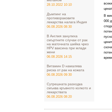
меланом
всек
28.10.2022 10:10
ценат
Дъмпинг на
В ми
противораковите
000 
лекарства налага Индия
споде
06.08.2026 08:30
потен
В Англия занулиха
пусна
смъртните случаи от рак
ценит
на маточната шийка чрез
скоч
HPV ваксина при млади
жени
потен
06.08.2026 14:15
врем
Витамин D намалява
риска от рак на кожата
06.08.2026 09:30
Сутрешната разходка
смъква кръвното колкото и
лекарствата
06.08.2026 08:20