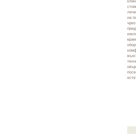
клин
стом
лече
на п
чрез
пред
изкл
крае
обор
комф
възс
техн
овър
посе
есте