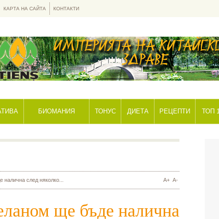
КАРТА НА САЙТА
КОНТАКТИ
АТИВА
БИОМАНИЯ
ТОНУС
ДИЕТА
РЕЦЕПТИ
ТОП 
 налична след няколко...
A+
A-
еланом ще бъде налична