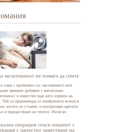
иомания
о мелатонинът не помага да спите
о хора с проблеми със заспиването или
ъние приемат добавки с мелатонин.
тонинът е известен още като хормон на
. Той се произвежда от епифизната жлеза в
ка, когато се стъмни, и контролира циклите
ън и бодърстване на тялото. Излаган
кална операция спаси пациент с
екация с цялостно заместване на