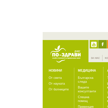
ЗА НАС
К
НОВИНИ
МЕДИЦИНА
От света
Българска
следа
От науката
Вашите
От болниците
консултанти
Спешна
помощ
Превенция