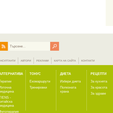
ОНСУЛТАНТИ
АВТОРИ
РЕКЛАМИ
КАРТА НА САЙТА
КОНТАКТИ
АЛТЕРНАТИВА
ТОНУС
ДИЕТА
РЕЦЕПТИ
Терапии
Екомаршрути
Избери диета
За кухнята
Източна
Тренировки
Полезната
За красота
медицина
храна
За здраве
TIENS -
китайска
медицина
Фитотерапия