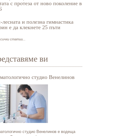
тата с протеза от ново поколение в
Б
-лесната и полезна гимнастика
рин е да клекнете 25 пъти
сички статии...
едставяме ви
матологично студио Венелинов
Български Кардиологи
атологично студио Венелинов е водеща
Българският кардиологичен 