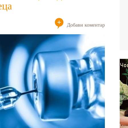
еца
Добави коментар