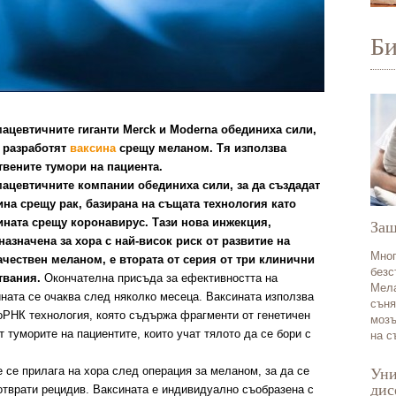
Б
ацевтичните гиганти Merck и Moderna обединиха сили,
а разработят
ваксина
срещу меланом. Тя използва
твените тумори на пациента.
ацевтичните компании обединиха сили, за да създадат
ина срещу рак, базирана на същата технология като
ината срещу коронавирус. Тази нова инжекция,
Защ
назначена за хора с най-висок риск от развитие на
Мног
ачествен меланом, е втората от серия от три клинични
безс
твания.
Окончателна присъда за ефективността на
Мела
ната се очаква след няколко месеца. Ваксината използва
съня
оРНК технология, която съдържа фрагменти от генетичен
мозъ
т туморите на пациентите, които учат тялото да се бори с
на с
е
се прилага на хора след операция за меланом, за да се
Уни
дис
отврати рецидив.
Ваксината
е индивидуално съобразена с