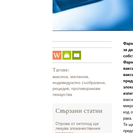
Фарм
за д
собс
Фарм
вакс
Тагове:
вакс
ваксина
,
меланом
,
пред
индивидуално съобразена
,
злок
рецидив
,
противоракови
изпи
лекарства
вакси
микр
Свързани статии
код о
рака.
Отрова от октопод ще
Тя щ
лекува злокачествения
пред