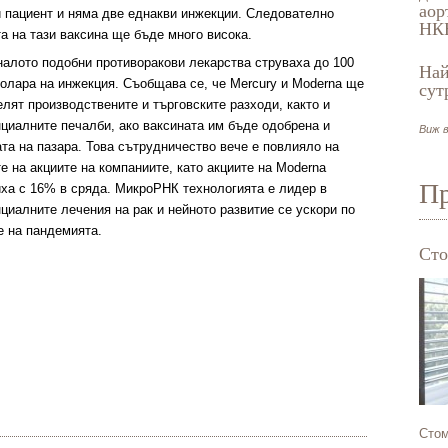
аор
и пациент и няма две еднакви инжекции. Следователно
НК
а на тази ваксина ще бъде много висока.
налото подобни противоракови лекарства струваха до 100
Най
долара на инжекция. Съобщава се, че Mercury и Moderna ще
сут
лят производствените и търговските разходи, както и
циалните печалби, ако ваксината им бъде одобрена и
Виж в
та на пазара. Това сътрудничество вече е повлияло на
е на акциите на компаниите, като акциите на Moderna
Пр
иха с 16% в сряда. МикроРНК технологията е лидер в
циалните лечения на рак и нейното развитие се ускори по
е на пандемията.
Сто
Стом