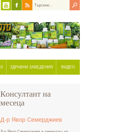
10
ЗДРАВНИ ЗАВЕДЕНИЯ
ВИДЕО
Консултант на
месеца
Д-р Явор Семерджиев
Д-р Явор Семерджиев е завеждащ на