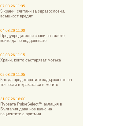
07.08.26 11:05
5 храни, считани за здравословни,
всъщност вредят
04.08.26 11:00
Предупредителни знаци на тялото,
които да не подценявате
03.08.26 11:15
Храни, които състаряват мозъка
02.08.26 11:05
Как да предотвратите задържането на
течности в краката си в жегите
31.07.26 16:00
Първата PulseSelect™ аблация в
България дава нов шанс на
пациентите с аритмия