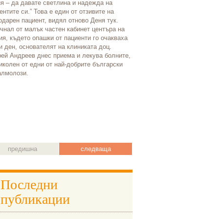
я – да давате светлина и надежда на
релаксира (отпусне) заедно 
ентите си.” Това е един от отзивите на
мускулатура на тялото, за д
одарен пациент, видял отново Деня тук.
болезненото й изопване по 
чнал от малък частен кабинет центъра на
следващата стъпка. Целта с
я, където опашки от пациенти го очакваха
цялостно потапяне на тялот
и ден, основателят на клиниката доц.
с помощта на специални екс
ей Андреев днес приема и лекува болните,
съоръжения.
иколен от едни от най-добрите български
лмолози.
предишна
следваща
Последни
публикации