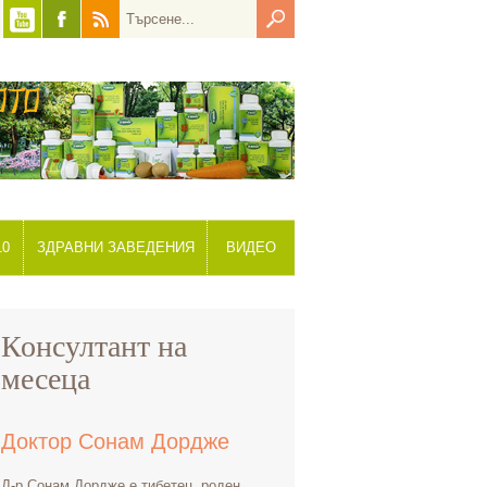
10
ЗДРАВНИ ЗАВЕДЕНИЯ
ВИДЕО
Консултант на
месеца
Доктор Сонам Дордже
Д-р Сонам Дордже е тибетец, роден