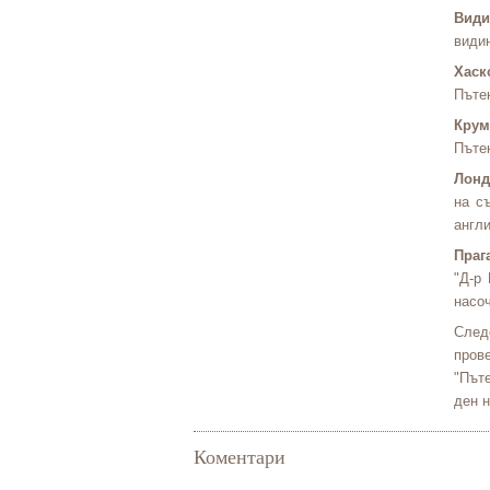
Види
видин
Хаск
Пътек
Крум
Пътек
Лонд
на с
англи
Праг
"Д-р
насо
След
пров
"Пъте
ден 
Коментари