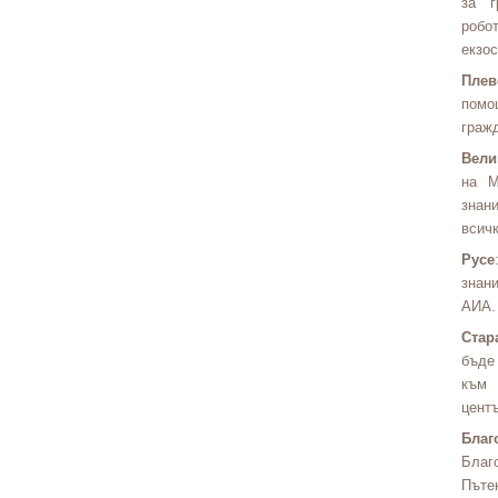
за г
робо
екзос
Плев
помо
гражд
Вели
на М
знани
всич
Русе
знани
АИА.
Стар
бъде
към 
центъ
Благ
Благ
Пътек