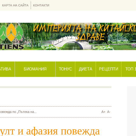
КАРТА НА САЙТА
КОНТАКТИ
АТИВА
БИОМАНИЯ
ТОНУС
ДИЕТА
РЕЦЕПТИ
ТОП 
овежда по „Пътека на...
A+
A-
улт и афазия повежда