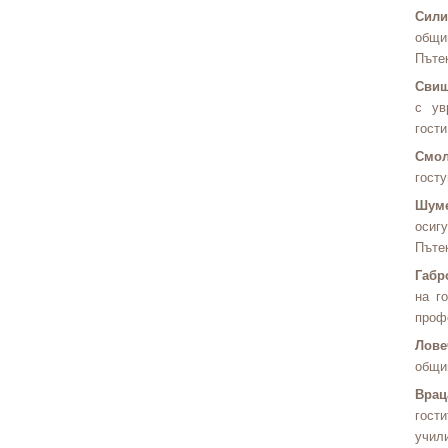
Сили
общи
Пътек
Сви
с ув
гости
Смо
госту
Шум
осиг
Пътек
Габр
на г
проф
Лове
общи
Врац
гост
учил