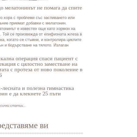
о мелатонинът не помага да спите
о хора с проблеми със заспиването или
ъние приемат добавки с мелатонин.
тонинът е известен още като хормон на
. Той се произвежда от епифизната жлеза в
ка, когато се стъмни, и контролира циклите
ън и бодърстване на тялото. Излаган
кална операция спаси пациент с
екация с цялостно заместване на
тата с протеза от ново поколение в
Б
-лесната и полезна гимнастика
рин е да клекнете 25 пъти
сички статии...
едставяме ви