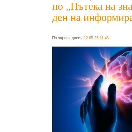
по „Пътека на зн
ден на информира
По-здрави днес
/
12.05.25 11:45