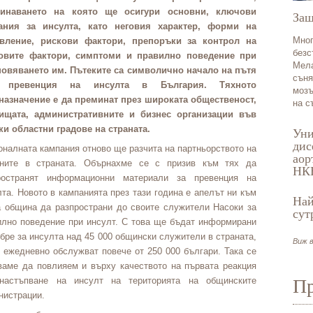
инаването на която ще осигури основни, ключови
Защ
ания за инсулта, като неговия характер, форми на
Мног
вление, рискови фактори, препоръки за контрол на
безс
овите фактори, симптоми и правилно поведение при
Мела
новяването им. Пътеките са символично начало на пътя
съня
 превенция на инсулта в България. Тяхното
мозъ
назначение е да преминат през широката общественост,
на с
ищата, административните и бизнес организации във
ки областни градове на страната.
Уни
дис
оналната кампания отново ще разчита на партньорството на
аор
ните в страната. Обърнахме се с призив към тях да
НК
ространят информационни материали за превенция на
та. Новото в кампанията през тази година е апелът ни към
Най
а община да разпространи до своите служители Насоки за
сут
илно поведение при инсулт. С това ще бъдат информирани
бре за инсулта над 45 000 общински служители в страната,
Виж в
о ежедневно обслужват повече от 250 000 българи. Така се
ваме да повлияем и върху качеството на първата реакция
настъпване на инсулт на територията на общинските
Пр
нистрации.