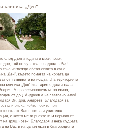
а клиника „Ден“
Клиника за рехабилит
Гечеви“ – Павел баня
то след дълги години в мрак човек
ледне, той се чувства попаднал в Рая!
Клиника за рехабилитация „Д
о така изглежда обстановката в очна
естествено продължение на 
ика „Ден”, където помагат на хората да
Георги Гечев, поставил нача
зат от тъмнината на нощта. „На територията
физиотерапията и рехабилит
чна клиника „Ден” България е достигнала
баня. Създадена е от потом
цария. А професионализмът на екипа,
фамилия Гечеви – внукът и 
воден от доц. Андреев е на световно ниво!
прочутия лекар, с идеята да
одаря Ви, доц. Андреев! Благодаря за
прилагат оригиналните мето
остта и риска, който поехте при
рехабилитация на гръбначни
ршената от Вас сложна и уникална
сред които е патентованата
ация, с която ме върнахте към нормалния
десетилетия „Подводната екс
т на зрящ човек. Благодаря и нека съдбата
Уникалната методика се бази
га на Вас и на целия екип в благородната
ортопедични принципа: Гръб