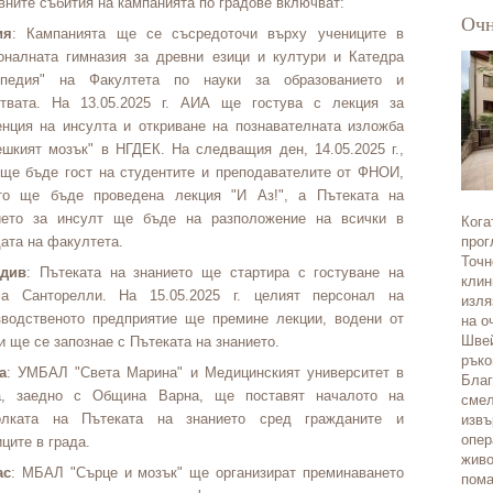
вните събития на кампанията по градове включват:
Очн
ия
: Кампанията ще се съсредоточи върху учениците в
оналната гимназия за древни езици и култури и Катедра
опедия" на Факултета по науки за образованието и
ствата. На 13.05.2025 г. АИА ще гостува с лекция за
енция на инсулта и откриване на познавателната изложба
ешкият мозък" в НГДЕК. На следващия ден, 14.05.2025 г.,
ще бъде гост на студентите и преподавателите от ФНОИ,
то ще бъде проведена лекция "И Аз!", а Пътеката на
ието за инсулт ще бъде на разположение на всички в
Кога
ата на факултета.
прог
Точн
див
: Пътеката на знанието ще стартира с гостуване на
клин
а Санторелли. На 15.05.2025 г. целият персонал на
изля
зводственото предприятие ще премине лекции, водени от
на о
Швей
 ще се запознае с Пътеката на знанието.
ръко
а
: УМБАЛ "Света Марина" и Медицинският университет в
Благ
а, заедно с Община Варна, ще поставят началото на
смел
олката на Пътеката на знанието сред гражданите и
извъ
опер
ците в града.
живо
ас
: МБАЛ "Сърце и мозък" ще организират преминаването
пома