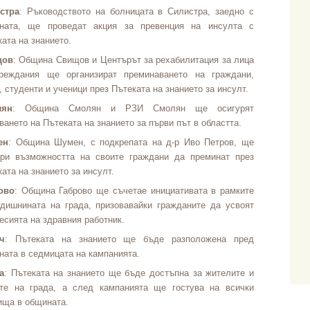
стра
: Ръководството на болницата в Силистра, заедно с
ната, ще проведат акция за превенция на инсулта с
ата на знанието.
щов
: Община Свищов и Центърът за рехабилитация за лица
реждания ще организират преминаването на граждани,
, студенти и ученици през Пътеката на знанието за инсулт.
лян
: Община Смолян и РЗИ Смолян ще осигурят
ването на Пътеката на знанието за първи път в областта.
ен
: Община Шумен, с подкрепата на д-р Иво Петров, ще
ури възможността на своите граждани да преминат през
ата на знанието за инсулт.
ово
: Община Габрово ще съчетае инициативата в рамките
одишнината на града, призовавайки гражданите да усвоят
есията на здравния работник.
ч
: Пътеката на знанието ще бъде разположена пред
ната в седмицата на кампанията.
а
: Пътеката на знанието ще бъде достъпна за жителите и
ите на града, а след кампанията ще гостува на всички
ища в общината.