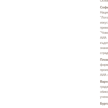
Осно
Соф
Наци
"Лог
изку
прев
"Чов
АИА 
къде
знан
сград
Плов
фирм
прои
АИА и
Варн
град
обик
учени
Бург