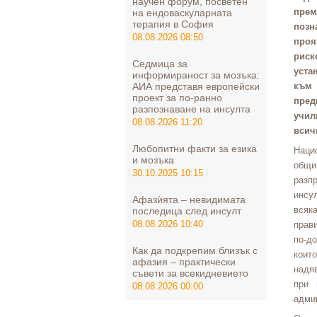
научен форум, посветен
прем
на ендоваскуларната
терапия в София
позн
08.08.2026 08:50
проя
риск
Седмица за
уста
информираност за мозъка:
АИА представя европейски
към
проект за по-ранно
пред
разпознаване на инсулта
учил
08.08.2026 11:20
всич
Любопитни факти за езика
Наци
и мозъка
общи
30.10.2025 10:15
разп
инсул
Афазѝята – невидимата
всяк
последица след инсулт
08.08.2026 10:40
прав
по-до
Как да подкрепим близък с
коит
афазия – практически
надя
съвети за всекидневието
при 
08.08.2026 00:00
адми