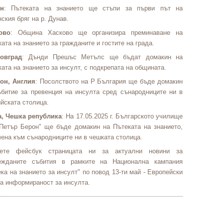
н
: Пътеката на знанието ще стъпи за първи път на
ския бряг на р. Дунав.
ово
: Община Хасково ще организира преминаване на
ата на знанието за гражданите и гостите на града.
овград
: Дънди Прешъс Метълс ще бъдат домакин на
ата на знанието за инсулт, с подкрепата на общината.
он, Англия
: Посолството на Р България ще бъде домакин
ъбитие за превенция на инсулта сред сънародниците ни в
йската столица.
а, Чешка република
: На 17.05.2025 г. Българското училище
 Петър Берон" ще бъде домакин на Пътеката на знанието,
чена към сънародниците ни в чешката столица.
ете фейсбук страницата ни за актуални новини за
ежданите събития в рамките на Национална кампания
ка на знанието за инсулт" по повод 13-ти май - Европейски
на информираност за инсулта.