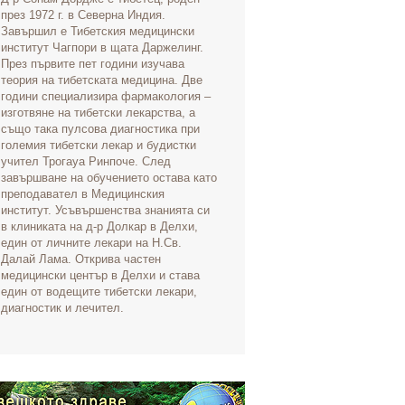
през 1972 г. в Северна Индия.
Завършил е Тибетския медицински
институт Чагпори в щата Даржелинг.
През първите пет години изучава
теория на тибетската медицина. Две
години специализира фармакология –
изготвяне на тибетски лекарства, а
също така пулсова диагностика при
големия тибетски лекар и будистки
учител Трогауа Ринпоче. След
завършване на обучението остава като
преподавател в Медицинския
институт. Усъвършенства знанията си
в клиниката на д-р Долкар в Делхи,
един от личните лекари на Н.Св.
Далай Лама. Открива частен
медицински център в Делхи и става
един от водещите тибетски лекари,
диагностик и лечител.