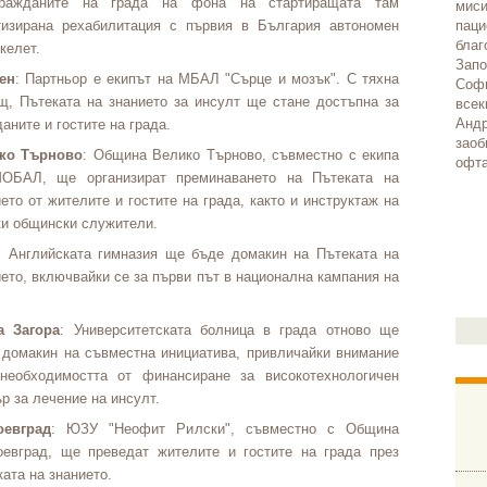
ражданите на града на фона на стартиращата там
миси
тизирана рехабилитация с първия в България автономен
паци
благ
келет.
Запо
ен
: Партньор е екипът на МБАЛ "Сърце и мозък". С тяхна
Софи
щ, Пътеката на знанието за инсулт ще стане достъпна за
всек
Андр
аните и гостите на града.
заоб
ко Търново
: Община Велико Търново, съвместно с екипа
офта
ОБАЛ, ще организират преминаването на Пътеката на
ето от жителите и гостите на града, както и инструктаж на
ки общински служители.
: Английската гимназия ще бъде домакин на Пътеката на
ето, включвайки се за първи път в национална кампания на
а Загора
: Университетската болница в града отново ще
 домакин на съвместна инициатива, привличайки внимание
необходимостта от финансиране за високотехнологичен
р за лечение на инсулт.
оевград
: ЮЗУ "Неофит Рилски", съвместно с Община
оевград, ще преведат жителите и гостите на града през
ата на знанието.