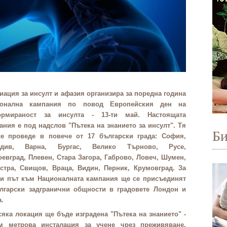
иация за инсулт и афазия организира за поредна година
ионална кампания по повод Европейския ден на
ормираност за инсулта - 13-ти май. Настоящата
ания е под надслов "Пътека на знанието за инсулт". Тя
Б
е проведе в повече от 17 български града: София,
вдив, Варна, Бургас, Велико Търново, Русе,
оевград, Плевен, Стара Загора, Габрово, Ловеч, Шумен,
стра, Свищов, Враца, Видин, Перник, Крумовград. За
и път към Националната кампания ще се присъединят
лгарски задгранични общности в градовете Лондон и
а.
сяка локация ще бъде изградена "Пътека на знанието" -
м метрова инсталация за учене чрез преживяване,