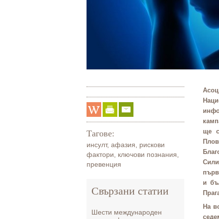
Асоц
Нац
инф
камп
ще с
Тагове:
Пло
инсулт
,
афазия
,
рискови
Благ
фактори
,
ключови познания
,
Сили
превенция
първ
и бъ
Свързани статии
Праг
На в
Шести международен
седе