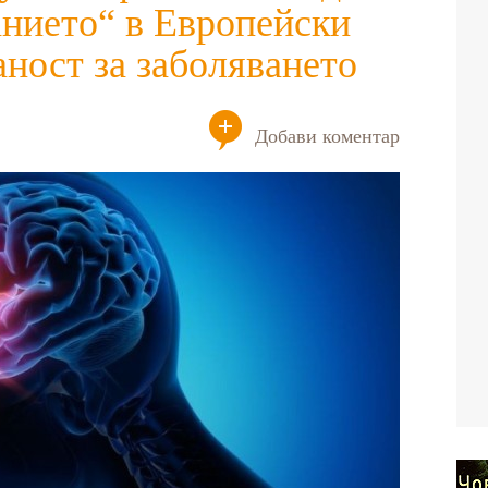
анието“ в Европейски
ност за заболяването
Добави коментар