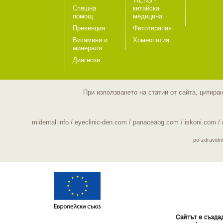
TIENS -
Спешна
китайска
помощ
медицина
Превенция
Фитотерапия
Витамини и
Хомеопатия
минерали
Диагнози
При използването на статии от сайта, цитира
midental.info
/
eyeclinic-den.com
/
panaceabg.com
/
iskoni.com
/
po-zdravid