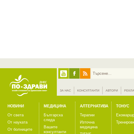
ЗА НАС
КОНСУЛТАНТИ
АВТОРИ
РЕКЛ
НОВИНИ
МЕДИЦИНА
АЛТЕРНАТИВА
ТОНУС
От света
Българска
Терапии
Екомаршр
следа
От науката
Източна
Трениров
Вашите
медицина
От болниците
консултанти