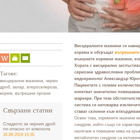
Висцералните м
азнини се нами
корема
и
обгръщат
вътрешните
външните коремни мазнини, ко
Х
ората с висцерално затлъстява
сериозни здравословни пробл
Тагове:
ендокринолог Александър Юроч
висцерални мазнини
,
черен
Пациентите с големи количеств
дроб
,
захар
,
атеросклероза
,
изпитват значително повишаван
корем
,
вътрешни органи
маркери. При тези обстоятелст
система се натоварва изключит
Свързани статии
стават склонни към втвърдяван
Освен това, коремните мазнини м
Сладкото за черния дроб
синдром, който също се характер
по-опасно от алкохола
налягане и повишени нива на кръв
26.08.2019 10:35
метаболитен синдром са изложени