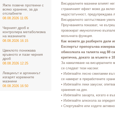
Висцералните мазнини влияят нега
Яжте повече протеини с
страничният ефект може да включ
всяко хранене, за да
отслабнете
недостатъчност, предупреждава л
08.08.2026 11:05
Висцералното затлъстяване увели
Проучванията показват, че вътре
Черният дроб е
провокират имунологично възпале
контролира метаболизма
на мазнините
мозъчната функция.
08.08.2026 16:15
Как можете да разберете дали 
Експертът препоръчва измерван
Цвеклото понижава
обиколката на талията над 88 са
кръвното и пази черния
критична, докато за мъжете е 1
дроб
За намаляване на висцералните м
08.08.2026 12:25
се следват тези насоки:
Левцинът и аргининът
• Избягвайте лесно смилаеми въгл
изгарят коремните
се намират в преработените храни
мазнини
• Избягвайте леки закуски; опитва
08.08.2026 16:50
хранения на ден.
• Избягвайте захарта, когато е въ
• Избягвайте алкохола за определ
• Спортувайте или ходете активно