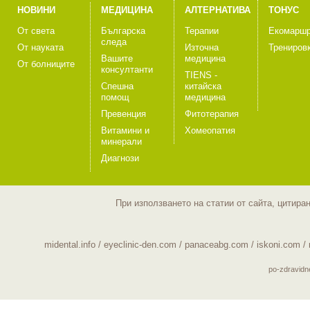
НОВИНИ
МЕДИЦИНА
АЛТЕРНАТИВА
ТОНУС
От света
Българска
Терапии
Екомаршр
следа
От науката
Източна
Трениров
Вашите
медицина
От болниците
консултанти
TIENS -
Спешна
китайска
помощ
медицина
Превенция
Фитотерапия
Витамини и
Хомеопатия
минерали
Диагнози
При използването на статии от сайта, цитира
midental.info
/
eyeclinic-den.com
/
panaceabg.com
/
iskoni.com
/
po-zdravid