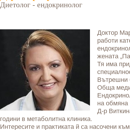
Диетолог - ендокринолог
Доктор Ма
работи кат
ендокринол
жената „Па
Тя има пр
специалнос
Вътрешни 
Обща меди
Ендокрино
на обмяна 
Д-р Виткин
години в метаболитна клиника.
Интересите и практиката й са насочени към