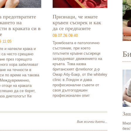
а предотвратите
Признаци, че имате
жането на
кръвен съсирек и как
сти в краката си в
да се предпазите
е
09.07.26 09:40
6 11:05
Тромбозата е патологично
състояние, при което
е и натекли крака и
Б
плътните кръвни съсиреци
и са често срещано
затрудняват движението на
ане през горещото
кръвта. Това казва
ного хора забелязват
британският флеболог д-р
ане на течности в
Омар Абу-Бакр, от the whiteley
си по време на такова
clinic в Лондон и дава
 Междувременно,
професионални съвети от
 отоци на краката
своя дългогодишен
спешно да се борят,
професионален опит
аза диетологът Ке
Защ
Виж всички диети...
Мног
безс