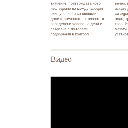
значение, потвърждава ново
вечер, 
изследване на международен
искате
екип учени. Те са оценили
си здр
дали физическата активност в
план, т
определени часове на деня е
това. 
свързана с по-големи
междун
подобрения в контрол
установ
Видео