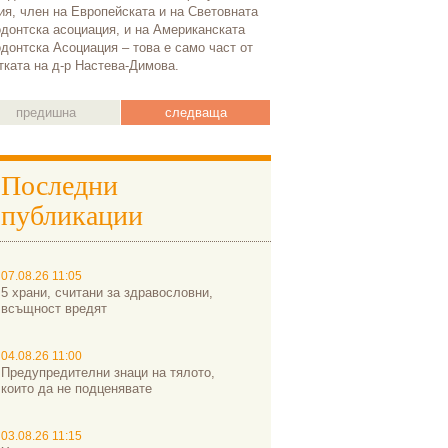
чревния трак
я, член на Европейската и на Световната
заподозренит
донтска асоциация, и на Американската
донтска Асоциация – това е само част от
ентероколит,
тката на д-р Настева-Димова.
гастрит и це
непоносимост
заболявания 
предишна
следваща
атрофия на 
чревна лигав
на което се 
Последни
усвояването 
публикации
вещества. И 
загуба на ки
07.08.26 11:05
5 храни, считани за здравословни,
всъщност вредят
04.08.26 11:00
Предупредителни знаци на тялото,
които да не подценявате
03.08.26 11:15