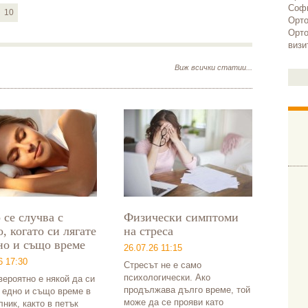
Експертите отбелязват, че
Софи
10
много хора погрешно свързват
Орто
релаксиращите дейности с
Орто
визи
мързел. В действителност
това проучване показва, че
Виж всички статии...
откъсването от хаоса на
ежедневните дейности носи
ползи за благополучието както
в краткосрочен, така и в
дългосрочен план. Вижте топ
10 на активностите с най-
голям успокояващ и
релаксиращ ефект:
 се случва с
Физически симптоми
о, когато си лягате
на стреса
но и също време
26.07.26 11:15
6 17:30
Стресът не е само
психологически. Ако
ероятно е някой да си
продължава дълго време, той
о едно и също време в
може да се прояви като
ник, както в петък