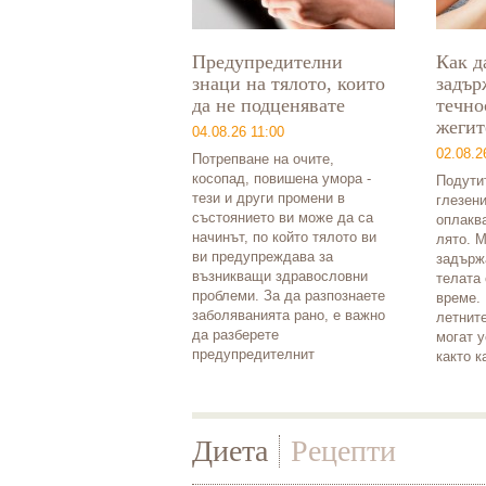
Предупредителни
Как д
знаци на тялото, които
задър
да не подценявате
течно
жегит
04.08.26 11:00
02.08.2
Потрепване на очите,
косопад, повишена умора -
Подутит
тези и други промени в
глезен
състоянието ви може да са
оплакв
начинът, по който тялото ви
лято. М
ви предупреждава за
задърж
възникващи здравословни
телата 
проблеми. За да разпознаете
време.
заболяванията рано, е важно
летните
да разберете
могат у
предупредителнит
както к
Диета
Рецепти