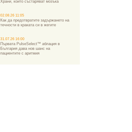
Храни, които състаряват мозъка
02.08.26 11:05
Как да предотвратите задържането на
течности в краката си в жегите
31.07.26 16:00
Първата PulseSelect™ аблация в
България дава нов шанс на
пациентите с аритмия