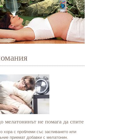
иомания
о мелатонинът не помага да спите
о хора с проблеми със заспиването или
ъние приемат добавки с мелатонин.