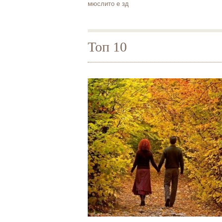
мюслито е зд
Топ 10