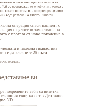
тонинът е известен още като хормон на
. Той се произвежда от епифизната жлеза в
ка, когато се стъмни, и контролира циклите
ън и бодърстване на тялото. Излаган
кална операция спаси пациент с
екация с цялостно заместване на
тата с протеза от ново поколение в
Б
-лесната и полезна гимнастика
рин е да клекнете 25 пъти
сички статии...
едставяме ви
ре подредените зъби са визитка
Стоматологично студ
 външния свят, казват в Дентално
дио ND