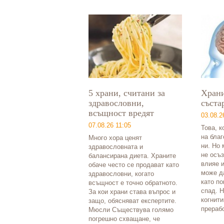
5 храни, считани за
Храни
здравословни,
съста
всъщност вредят
03.08.2
07.08.26 11:05
Това, к
на благ
Много хора ценят
ни. Но 
здравословната и
не осъз
балансирана диета. Храните
влияе и
обаче често се продават като
може д
здравословни, когато
като по
всъщност е точно обратното.
спад. 
За кои храни става въпрос и
когнити
защо, обясняват експертите.
прераб
Мюсли Съществува голямо
погрешно схващане, че