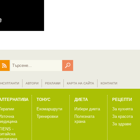
ОНСУЛТАНТИ
АВТОРИ
РЕКЛАМИ
КАРТА НА САЙТА
КОНТАКТИ
АЛТЕРНАТИВА
ТОНУС
ДИЕТА
РЕЦЕПТИ
Терапии
Екомаршрути
Избери диета
За кухнята
Източна
Тренировки
Полезната
За красота
медицина
храна
За здраве
TIENS -
китайска
медицина