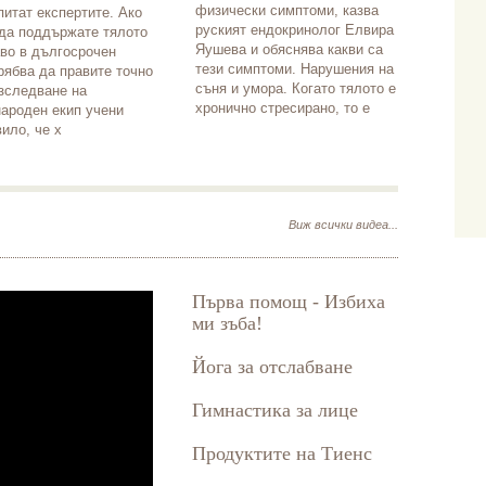
физически симптоми, казва
питат експертите. Ако
руският ендокринолог Елвира
 да поддържате тялото
Яушева и обяснява какви са
аво в дългосрочен
тези симптоми. Нарушения на
рябва да правите точно
съня и умора. Когато тялото е
Изследване на
хронично стресирано, то е
ароден екип учени
ило, че х
Виж всички видеа...
Първа помощ - Избиха
ми зъба!
Йога за отслабване
Гимнастика за лице
Продуктите на Тиенс