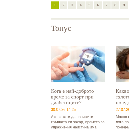
1
2
3
4
5
6
7
8
9
Тонус
Кога е най-доброто
Какво
време за спорт при
тялот
диабетиците?
по ед
30.07.26 14:25
27.07.2
Ако искате да понижите
Малко в
кръвната си захар, времето за
ляга п
упражнения наистина има
понедел