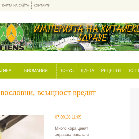
КАРТА НА САЙТА
КОНТАКТИ
АТИВА
БИОМАНИЯ
ТОНУС
ДИЕТА
РЕЦЕПТИ
ТОП 
равословни, всъщност вредят
Предуп
подцен
07.08.26 11:05
Много хора ценят
здравословната и