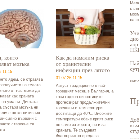
Мела
съня
мозъ
на с
Уни
дис
аор
НК
, които
Как да намалим риска
Най
ряват мозъка
от хранителни
сут
инфекции през лятото
6 11:15
31.07.26 11:15
оето ядем, се отразява
Виж в
ополучието на телата
Август традиционно е най-
много от нас може да
горещият месец в България, а
нават как храната
тази година синоптиците
Пр
 на ума ни. Диетата
прогнозират продължителни
а състари мозъка ни
горещини с температури,
влияе на когнитивния
достигащи до 40°C. Високите
Най-силно вървани с
температури обаче крият риск
Доб
вното стареене са
не само за хората, но и за
към
оте
храната. Те създават
сту
благоприятна среда за