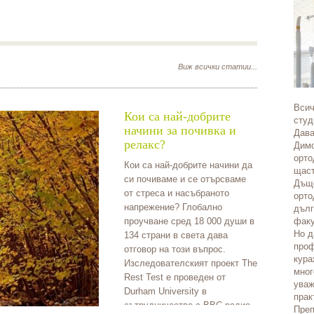
Виж всички статии...
Всич
Кои са най-добрите
студ
начини за почивка и
Дава
релакс?
Димо
орто
Кои са най-добрите начини да
щаст
си почиваме и се отърсваме
Дъще
от стреса и насъбраното
орто
напрежение? Глобално
дълг
проучване сред 18 000 души в
факу
Но д
134 страни в света дава
проф
отговор на този въпрос.
кура
Изследователският проект The
мног
Rest Test е проведен от
уваж
Durham University в
прак
сътрудничество с BBC радио.
Преп