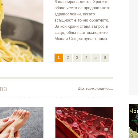
балансирана диета. Храните
обаче често се продават като
здравословни, когато
всъщност е точно обратното.
За кои храни става въпрос и
защо, обясняват експертите.
Мюсли Съществува голямо
погрешно схващане, че
мюслито е зд
1
2
3
4
5
6
ва
Виж всички статии...