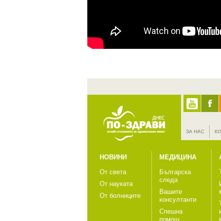
ЗА НАС
К
НОВИНИ
МЕДИЦИНА
От света
Българска
следа
От науката
Вашите
От болниците
консултанти
Спешна
помощ