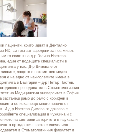
Стоматологично студио Вен
клиника в България в област
ки пациенти, които идват в Дентално
стоматология и ендодонтият
8 причини 
ио ND, си тръгват заредени за нов живот.
лечение, което да възстано
теглото ал
 им го екипът на д-р Галина Настева-
на пациента и да повиши са
заболяван
ва, един от водещите специалисти в
чрез красотата на здравата 
донтията у нас. Д-р Димова е от
предлага широка гама проце
Постоянно го
ливките, защото е потомствен медик.
изключително качество в им
причините, к
ря е на едно от най-големите имена в
краен резултат. Разполага с
пълнеем. Но 
донтията в България – д-р Петър Настев,
оборудване и работи в атмо
това въобще 
огодишен преподавател в Стоматологичния
комфорт. В студиото предла
лтет на Медицинския университет в София.
възстановяване с дигиталн
Напротив. В
а застанеш рамо до рамо с корифеи в
технология: решения с фасет
хранене, те г
есията се иска нещо много повече от
овърлеи от порцелан и комп
си. И това о
ж. И д-р Настева-Димова го доказва с
посещение, подреждане на з
тревожи. Как
обройните специализации в чужбина и с
естетика на лицето.
причините? 1
ението на световни авторитети в науката и
тегло предиз
тиката ортодонтия, което е спечелила.
заболявания
одавател в Стоматологичния факултет в