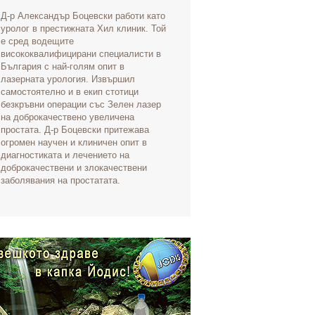
промени в съ
Д-р Александър Боцевски работи като
може да са н
уролог в престижната Хил клиник. Той
тялото ви в
е сред водещите
за възниква
висококвалифицирани специалисти в
проблеми. За
България с най-голям опит в
заболяваният
лазерната урология. Извършил
да разберете
самостоятелно и в екип стотици
предупредит
безкръвни операции със Зелен лазер
на доброкачествено увеличена
простата. Д-р Боцевски притежава
огромен научен и клиничен опит в
диагностиката и лечението на
доброкачествени и злокачествени
заболявания на простатата.