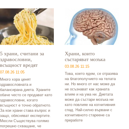
5 храни, считани за
Храни, които
здравословни,
състаряват мозъка
всъщност вредят
03.08.26 11:15
07.08.26 11:05
Това, което ядем, се отразява
на благополучието на телата
Много хора ценят
ни. Но много от нас може да
здравословната и
не осъзнават как храната
балансирана диета. Храните
влияе и на ума ни. Диетата
обаче често се продават като
може да състари мозъка ни
здравословни, когато
като повлияе на когнитивния
всъщност е точно обратното.
спад. Най-силно вървани с
За кои храни става въпрос и
когнитивното стареене са
защо, обясняват експертите.
преработе
Мюсли Съществува голямо
погрешно схващане, че