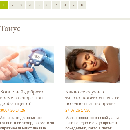
1
2
3
4
5
6
7
8
9
10
Тонус
Кога е най-доброто
Какво се случва с
време за спорт при
тялото, когато си лягате
диабетиците?
по едно и също време
30.07.26 14:25
27.07.26 17:30
Ако искате да понижите
Малко вероятно е някой да си
кръвната си захар, времето за
ляга по едно и също време в
упражнения наистина има
понеделник, както в петък