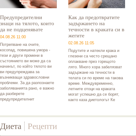
Предупредителни
Как да предотвратите
знаци на тялото, които
задържането на
да не подценявате
течности в краката си в
жегите
04.08.26 11:00
02.08.26 11:05
Потрепване на очите,
косопад, повишена умора -
Подутите и натекли крака и
тези и други промени в
глезени са често срещано
състоянието ви може да са
оплакване през горещото
начинът, по който тялото ви
лято. Много хора забелязват
ви предупреждава за
задържане на течности в
възникващи здравословни
телата си по време на такова
проблеми. За да разпознаете
време. Междувременно,
заболяванията рано, е важно
летните отоци на краката
да разберете
могат успешно да се борят,
предупредителнит
както каза диетологът Ке
Диета
Рецепти