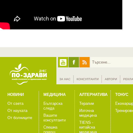
ЗА НАС
КОНСУЛТАНТИ
АВТОРИ
РЕКЛ
НОВИНИ
МЕДИЦИНА
АЛТЕРНАТИВА
ТОНУС
От света
Българска
Терапии
Екомаршр
следа
От науката
Източна
Трениров
Вашите
медицина
От болниците
консултанти
TIENS -
Спешна
китайска
помощ
медицина