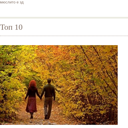
мюслито е зд
Топ 10