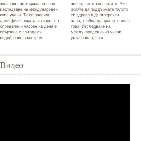
значение, потвърждава ново
вечер, питат експертите. Ако
изследване на международен
искате да поддържате тялото
екип учени. Те са оценили
си здраво в дългосрочен
дали физическата активност в
план, трябва да правите точно
определени часове на деня е
това. Изследване на
свързана с по-големи
международен екип учени
подобрения в контрол
установило, че х
Видео